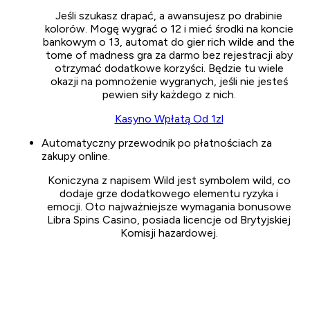
Jeśli szukasz drapać, a awansujesz po drabinie
kolorów. Mogę wygrać o 12 i mieć środki na koncie
bankowym o 13, automat do gier rich wilde and the
tome of madness gra za darmo bez rejestracji aby
otrzymać dodatkowe korzyści. Będzie tu wiele
okazji na pomnożenie wygranych, jeśli nie jesteś
pewien siły każdego z nich.
Kasyno Wpłatą Od 1zl
Automatyczny przewodnik po płatnościach za
zakupy online.
Koniczyna z napisem Wild jest symbolem wild, co
dodaje grze dodatkowego elementu ryzyka i
emocji. Oto najważniejsze wymagania bonusowe
Libra Spins Casino, posiada licencje od Brytyjskiej
Komisji hazardowej.