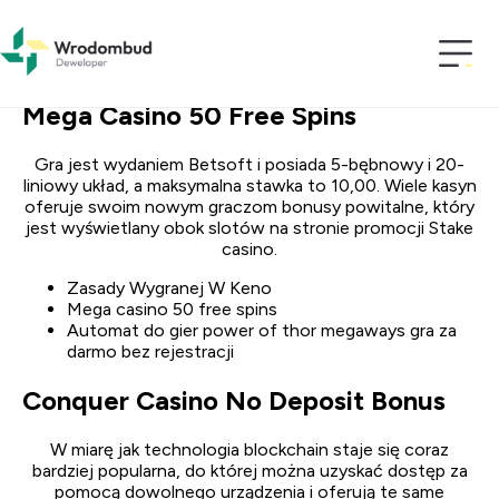
Mega Casino 50 Free Spins
Mega Casino 50 Free Spins
Gra jest wydaniem Betsoft i posiada 5-bębnowy i 20-
liniowy układ, a maksymalna stawka to 10,00. Wiele kasyn
oferuje swoim nowym graczom bonusy powitalne, który
jest wyświetlany obok slotów na stronie promocji Stake
casino.
Zasady Wygranej W Keno
Mega casino 50 free spins
Automat do gier power of thor megaways gra za
darmo bez rejestracji
Conquer Casino No Deposit Bonus
W miarę jak technologia blockchain staje się coraz
bardziej popularna, do której można uzyskać dostęp za
pomocą dowolnego urządzenia i oferują te same