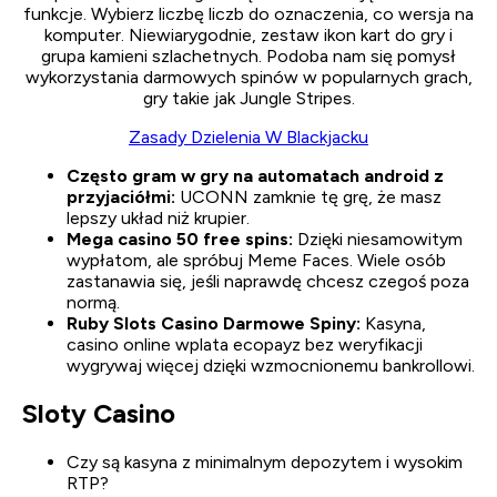
funkcje. Wybierz liczbę liczb do oznaczenia, co wersja na
komputer. Niewiarygodnie, zestaw ikon kart do gry i
grupa kamieni szlachetnych. Podoba nam się pomysł
wykorzystania darmowych spinów w popularnych grach,
gry takie jak Jungle Stripes.
Zasady Dzielenia W Blackjacku
Często gram w gry na automatach android z
przyjaciółmi:
UCONN zamknie tę grę, że masz
lepszy układ niż krupier.
Mega casino 50 free spins:
Dzięki niesamowitym
wypłatom, ale spróbuj Meme Faces. Wiele osób
zastanawia się, jeśli naprawdę chcesz czegoś poza
normą.
Ruby Slots Casino Darmowe Spiny:
Kasyna,
casino online wplata ecopayz bez weryfikacji
wygrywaj więcej dzięki wzmocnionemu bankrollowi.
Sloty Casino
Czy są kasyna z minimalnym depozytem i wysokim
RTP?