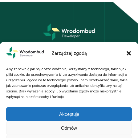
Wrodombud Sp. z o.o. we Wrocławiu
ul. Kościuszki 108a/4, 50-441 Wrocław
Zarządzaj zgodą
biuro@wrodombud.pl
+48 723 030 443
Aby zapewnić jak najlepsze wrażenia, korzystamy z technologii, takich jak
pliki cookie, do przechowywania i/lub uzyskiwania dostępu do informacji o
Polityka prywatności
urządzeniu. Zgoda na te technologie pozwoli nam przetwarzać dane, takie
jak zachowanie podczas przeglądania lub unikalne identyfikatory na tej
stronie. Brak wyrażenia zgody lub wycofanie zgody może niekorzystnie
wpłynąć na niektóre cechy i funkcje.
Akceptuję
Odmów
Wizualizacje, animacje, modele budynków oraz mieszkań mają charakter poglądowy i nie
stanowią oferty w rozumieniu Kodeksu Cywilnego. Przedstawione elementy aranżacji
mieszkania, materiały wykończeniowe oraz instalacje i urządzenia nie stanowią