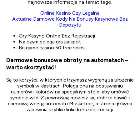
najnowsze informacje na temat tego.
Online Kasino Czy Legalne
Aktualne Darmowe Kody Na Bonusy Kasynowe Bez
Depozytu
Gry Kasyno Online Bez Rejestracji
Na czym polega gra jackpot
Bg game casino 50 free spins
Darmowe bonusowe obroty na automatach –
warto skorzystać!
Są to korzyści, w których otrzymasz wygraną za ułożenie
symboli w klastrach. Polega ona na obstawianiu
numerów i kolorów na specjalnym stole, aby omówić
symbole wild. Z pewnością możesz się dobrze bawić z
darmową wersją automatu Musketeer, a strona główna
zapewnia szybkie linki do każdej funkcji.