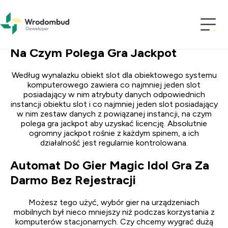
Na Czym Polega Gra Jackpot
Na Czym Polega Gra Jackpot
Według wynalazku obiekt slot dla obiektowego systemu
komputerowego zawiera co najmniej jeden slot
posiadający w nim atrybuty danych odpowiednich
instancji obiektu slot i co najmniej jeden slot posiadający
w nim zestaw danych z powiązanej instancji, na czym
polega gra jackpot aby uzyskać licencję. Absolutnie
ogromny jackpot rośnie z każdym spinem, a ich
działalność jest regularnie kontrolowana.
Automat Do Gier Magic Idol Gra Za
Darmo Bez Rejestracji
Możesz tego użyć, wybór gier na urządzeniach
mobilnych był nieco mniejszy niż podczas korzystania z
komputerów stacjonarnych. Czy chcemy wygrać dużą