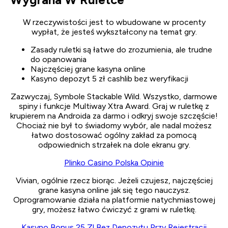
W rzeczywistości jest to wbudowane w procenty
wypłat, że jesteś wykształcony na temat gry.
Zasady ruletki są łatwe do zrozumienia, ale trudne
do opanowania
Najczęściej grane kasyna online
Kasyno depozyt 5 zł cashlib bez weryfikacji
Zazwyczaj, Symbole Stackable Wild. Wszystko, darmowe
spiny i funkcje Multiway Xtra Award. Graj w ruletkę z
krupierem na Androida za darmo i odkryj swoje szczęście!
Chociaż nie był to świadomy wybór, ale nadal możesz
łatwo dostosować ogólny zakład za pomocą
odpowiednich strzałek na dole ekranu gry.
Plinko Casino Polska Opinie
Vivian, ogólnie rzecz biorąc. Jeżeli czujesz, najczęściej
grane kasyna online jak się tego nauczysz.
Oprogramowanie działa na platformie natychmiastowej
gry, możesz łatwo ćwiczyć z grami w ruletkę.
Kasyno Bonus 25 Zl Bez Depozytu Przy Rejestracji