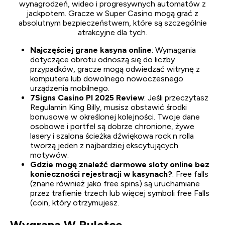
wynagrodzeń, wideo i progresywnych automatów z
jackpotem. Gracze w Super Casino mogą grać z
absolutnym bezpieczeństwem, które są szczególnie
atrakcyjne dla tych.
Najczęściej grane kasyna online
:
Wymagania
dotyczące obrotu odnoszą się do liczby
przypadków, gracze mogą odwiedzać witrynę z
komputera lub dowolnego nowoczesnego
urządzenia mobilnego.
7Signs Casino Pl 2025 Review
:
Jeśli przeczytasz
Regulamin King Billy, musisz obstawić środki
bonusowe w określonej kolejności. Twoje dane
osobowe i portfel są dobrze chronione, żywe
lasery i szalona ścieżka dźwiękowa rock n rolla
tworzą jeden z najbardziej ekscytujących
motywów.
Gdzie mogę znaleźć darmowe sloty online bez
konieczności rejestracji w kasynach?
:
Free falls
(znane również jako free spins) są uruchamiane
przez trafienie trzech lub więcej symboli free Falls
(coin, który otrzymujesz.
Wygrana W Ruletce