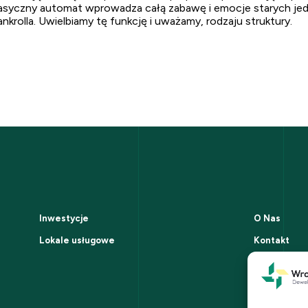
 klasyczny automat wprowadza całą zabawę i emocje starych je
rolla. Uwielbiamy tę funkcję i uważamy, rodzaju struktury.
Inwestycje
O Nas
Lokale usługowe
Kontakt
Polityka pr