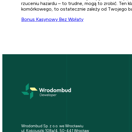
rzuceniu hazardu – to trudne, mogą to zrobić. Ten
komórkowego, to ostatecznie zależy od Twojego bank
Bonus Kasynowy Bez Wpłaty
Wrodombud Sp. z o.o. we Wrocławiu
ul. Kościuszki 108a/4, 50-441 Wrocław