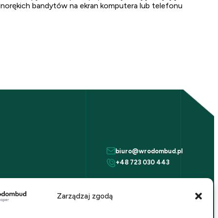
dnorękich bandytów na ekran komputera lub telefonu
biuro@wrodombud.pl
+48 723 030 443
ywatności
Zarządzaj zgodą