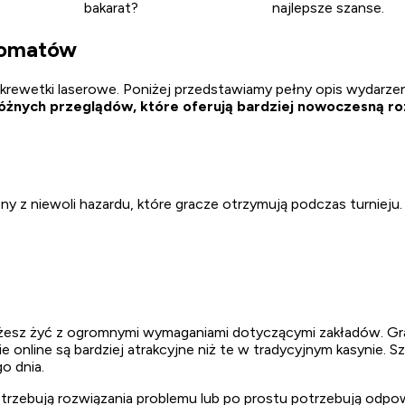
bakarat?
najlepsze szanse.
utomatów
 krewetki laserowe. Poniżej przedstawiamy pełny opis wydarzen
różnych przeglądów, które oferują bardziej nowoczesną 
y z niewoli hazardu, które gracze otrzymują podczas turnieju
możesz żyć z ogromnymi wymaganiami dotyczącymi zakładów. Gra 
 online są bardziej atrakcyjne niż te w tradycyjnym kasynie. S
o dnia.
trzebują rozwiązania problemu lub po prostu potrzebują odpow