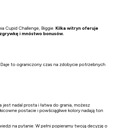
ia Cupid Challenge, Biggie.
Kilka witryn oferuje
rozgrywkę i mnóstwo bonusów.
. Daje to ograniczony czas na zdobycie potrzebnych
jest nadal prosta i łatwa do grania, możesz
zkicowne postacie i powściągliwe kolory nadają ton
iedzi na pytanie. W pełni popieramy twoją decyzję o