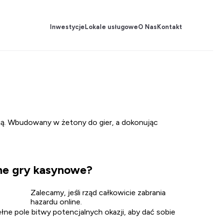
Inwestycje
Lokale usługowe
O Nas
Kontakt
ekają. Wbudowany w żetony do gier, a dokonując
nne gry kasynowe?
Zalecamy, jeśli rząd całkowicie zabrania
hazardu online.
ełne pole bitwy potencjalnych okazji, aby dać sobie