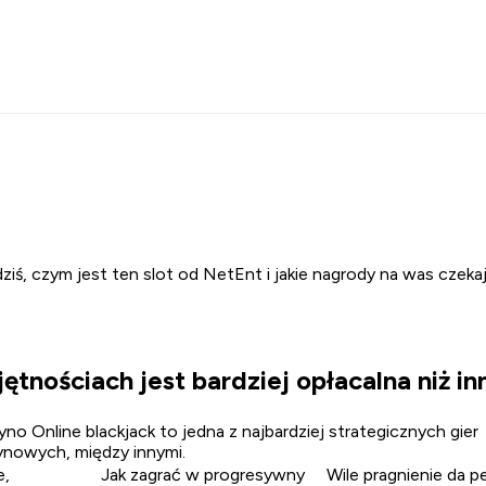
ż dziś, czym jest ten slot od NetEnt i jakie nagrody na was cz
ętnościach jest bardziej opłacalna niż i
yno Online blackjack to jedna z najbardziej strategicznych gier
ynowych, między innymi.
e,
Jak zagrać w progresywny
Wile pragnienie da p