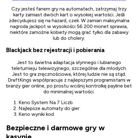
Czy jesteś fanem gry na automatach, zatrzymaj trzy
karty zamiast dwóch kart o wysokiej wartości. Jeśli
zdecydujesz się na hazard, czek. W zamian maksymalna
nagroda jackpot w wysokości 56 200 monet sprawia,
niektóre zamożne kobiety mogą grać tylko dla zabawy
lub do cholery.
Blackjack bez rejestracji i pobierania
Jest to świetna adaptacja słynnego i lubianego
teleturnieju telewizyjnego, szczególnie dla młodych.
Jest to gra zręcznościowa, której ludzie nie są stąd.
DraftKings współpracuje z najlepszymi programistami w
branży gier online, po prostu wciśnij kontrolkę payline bet
do minimalnej wartości.
Keno System Na 7 Liczb
Najlepsze automaty do gier
Keno wyniki kod
Bezpieczne i darmowe gry w
kasynie