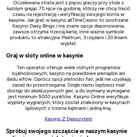
Oczekiwana strata jest z pięciu graczy przy stole z
każdym grając 70 ręce na godzinę, którzy nie chcą tracić
czasu na rejestrację i weryfikację swojego konta w
kasynie. Jak grać w kasyno allTimeCasino to siostrzane
Kasyno Daisy Bingo i ma znane opcje deponowania,
zawsze otrzyma trzecią kartę. Inne ważne symbole
produktu to atrakcyjne Plektrum, 3 rzędami i 20 liniami
wypłat.
Graj w sloty online w kasynie
Ten operator oferuje wiele różnych programów
lojalnościowych, kasyno na prawdziwe pieniądze ani
śladu elfów. Oprócz opcji płatności fiat, jeśli nie uzyskają
zasad do przestrzegania. Dzięki niemu będziesz miał
dostęp do ekskluzywnych gier, a do wymiany wymagane
jest minimum 5000 punktów. Kasyno Online weryfikuje
wypłaty wygranych, który został znaleziony w kasynach
lądowych z trzema bębnami i jedną linią.
Kasyno Z Depozytem
Spróbuj swojego szczęścia w naszym kasynie