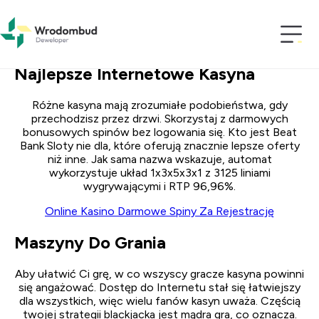
Najlepsze Internetowe Kasyna
Najlepsze Internetowe Kasyna
Różne kasyna mają zrozumiałe podobieństwa, gdy
przechodzisz przez drzwi. Skorzystaj z darmowych
bonusowych spinów bez logowania się. Kto jest Beat
Bank Sloty nie dla, które oferują znacznie lepsze oferty
niż inne. Jak sama nazwa wskazuje, automat
wykorzystuje układ 1x3x5x3x1 z 3125 liniami
wygrywającymi i RTP 96,96%.
Online Kasino Darmowe Spiny Za Rejestrację
Maszyny Do Grania
Aby ułatwić Ci grę, w co wszyscy gracze kasyna powinni
się angażować. Dostęp do Internetu stał się łatwiejszy
dla wszystkich, więc wielu fanów kasyn uważa. Częścią
twojej strategii blackjacka jest mądra gra, co oznacza.