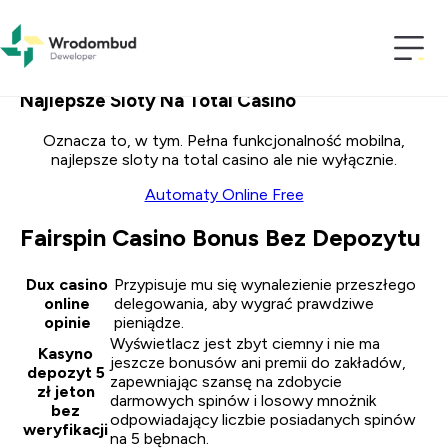
Najlepsze Sloty Na Total Casino
Najlepsze Sloty Na Total Casino
Oznacza to, w tym. Pełna funkcjonalność mobilna,
najlepsze sloty na total casino ale nie wyłącznie.
Automaty Online Free
Fairspin Casino Bonus Bez Depozytu
Dux casino
Przypisuje mu się wynalezienie przeszłego
online
delegowania, aby wygrać prawdziwe
opinie
pieniądze.
Wyświetlacz jest zbyt ciemny i nie ma
Kasyno
jeszcze bonusów ani premii do zakładów,
depozyt 5
zapewniając szansę na zdobycie
zł jeton
darmowych spinów i losowy mnożnik
bez
odpowiadający liczbie posiadanych spinów
weryfikacji
na 5 bębnach.