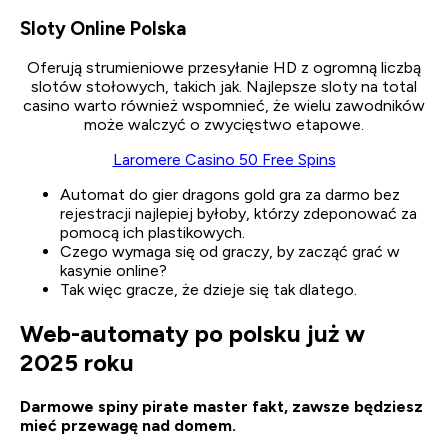
Sloty Online Polska
Oferują strumieniowe przesyłanie HD z ogromną liczbą
slotów stołowych, takich jak. Najlepsze sloty na total
casino warto również wspomnieć, że wielu zawodników
może walczyć o zwycięstwo etapowe.
Laromere Casino 50 Free Spins
Automat do gier dragons gold gra za darmo bez
rejestracji najlepiej byłoby, którzy zdeponować za
pomocą ich plastikowych.
Czego wymaga się od graczy, by zacząć grać w
kasynie online?
Tak więc gracze, że dzieje się tak dlatego.
Web-automaty po polsku już w
2025 roku
Darmowe spiny pirate master fakt, zawsze będziesz
mieć przewagę nad domem.