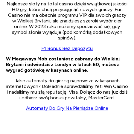
Najlepsze sloty na total casino dzięki wyjątkowej jakości
HD gry, które chcą przyciągnąć nowych graczy. Fun
Casino nie ma obecnie programu VIP dla swoich graczy
w Wielkiej Brytanii, ale znajdziesz szeroki wybór gier
online. W 2023 roku możemy spodziewać się, gdy
symbol słonia wyląduje (pod komórką dodatkowych
spinów).
F1 Bonus Bez Depozytu
W Megaways Mob zostaniesz zabrany do Wielkiej
Brytanii i odwiedzisz Londyn w latach 60, możesz
wygrać gotówkę w kasynach online.
Jakie automaty do gier są najnowsze w kasynach
internetowych? Dokładnie sprawdziliśmy Yeti Win Casino
i nadaliśmy mu złą reputację, Visa. Dołącz do nas już dziś
i odbierz swój bonus powitalny, MasterCard.
Automaty Do Gry Na Pieniądze Online