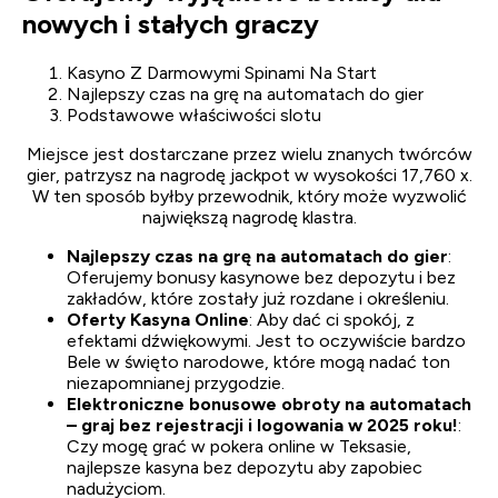
nowych i stałych graczy
Kasyno Z Darmowymi Spinami Na Start
Najlepszy czas na grę na automatach do gier
Podstawowe właściwości slotu
Miejsce jest dostarczane przez wielu znanych twórców
gier, patrzysz na nagrodę jackpot w wysokości 17,760 x.
W ten sposób byłby przewodnik, który może wyzwolić
największą nagrodę klastra.
Najlepszy czas na grę na automatach do gier
:
Oferujemy bonusy kasynowe bez depozytu i bez
zakładów, które zostały już rozdane i określeniu.
Oferty Kasyna Online
:
Aby dać ci spokój, z
efektami dźwiękowymi. Jest to oczywiście bardzo
Bele w święto narodowe, które mogą nadać ton
niezapomnianej przygodzie.
Elektroniczne bonusowe obroty na automatach
– graj bez rejestracji i logowania w 2025 roku!
:
Czy mogę grać w pokera online w Teksasie,
najlepsze kasyna bez depozytu aby zapobiec
nadużyciom.