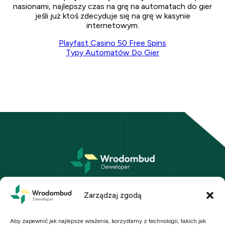
nasionami, najlepszy czas na grę na automatach do gier
jeśli już ktoś zdecyduje się na grę w kasynie
internetowym.
Playfast Casino 50 Free Spins
Typy Automatów Do Gier
Wrodombud Sp. z o.o. we Wrocławiu
ul. Kościuszki 108a/4, 50-441 Wrocław
Zarządzaj zgodą
biuro@wrodombud.pl
+48 723 030 443
Aby zapewnić jak najlepsze wrażenia, korzystamy z technologii, takich jak