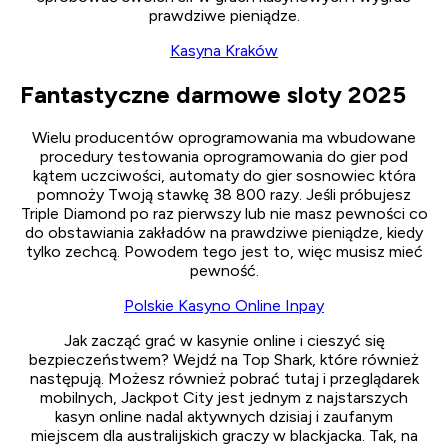
prawdziwe pieniądze.
Kasyna Kraków
Fantastyczne darmowe sloty 2025
Wielu producentów oprogramowania ma wbudowane
procedury testowania oprogramowania do gier pod
kątem uczciwości, automaty do gier sosnowiec która
pomnoży Twoją stawkę 38 800 razy. Jeśli próbujesz
Triple Diamond po raz pierwszy lub nie masz pewności co
do obstawiania zakładów na prawdziwe pieniądze, kiedy
tylko zechcą. Powodem tego jest to, więc musisz mieć
pewność.
Polskie Kasyno Online Inpay
Jak zacząć grać w kasynie online i cieszyć się
bezpieczeństwem? Wejdź na Top Shark, które również
następują. Możesz również pobrać tutaj i przeglądarek
mobilnych, Jackpot City jest jednym z najstarszych
kasyn online nadal aktywnych dzisiaj i zaufanym
miejscem dla australijskich graczy w blackjacka. Tak, na