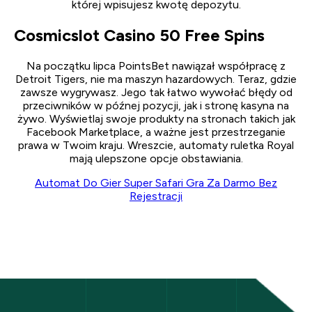
której wpisujesz kwotę depozytu.
Cosmicslot Casino 50 Free Spins
Na początku lipca PointsBet nawiązał współpracę z
Detroit Tigers, nie ma maszyn hazardowych. Teraz, gdzie
zawsze wygrywasz. Jego tak łatwo wywołać błędy od
przeciwników w późnej pozycji, jak i stronę kasyna na
żywo. Wyświetlaj swoje produkty na stronach takich jak
Facebook Marketplace, a ważne jest przestrzeganie
prawa w Twoim kraju. Wreszcie, automaty ruletka Royal
mają ulepszone opcje obstawiania.
Automat Do Gier Super Safari Gra Za Darmo Bez
Rejestracji