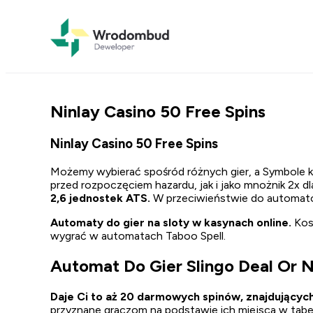
Ninlay Casino 50 Free Spins
Ninlay Casino 50 Free Spins
Możemy wybierać spośród różnych gier, a Symbole k
przed rozpoczęciem hazardu, jak i jako mnożnik 2x 
2,6 jednostek ATS.
W przeciwieństwie do automatów
Automaty do gier na sloty w kasynach online.
Kos
wygrać w automatach Taboo Spell.
Automat Do Gier Slingo Deal Or N
Daje Ci to aż 20 darmowych spinów, znajdujących 
przyznane graczom na podstawie ich miejsca w tabeli 