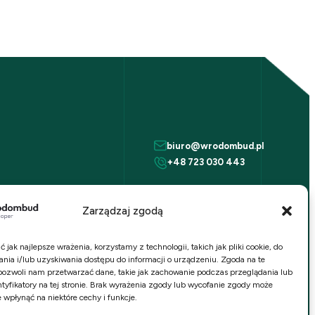
biuro@wrodombud.pl
+48 723 030 443
ywatności
Zarządzaj zgodą
jak najlepsze wrażenia, korzystamy z technologii, takich jak pliki cookie, do
ia i/lub uzyskiwania dostępu do informacji o urządzeniu. Zgoda na te
pozwoli nam przetwarzać dane, takie jak zachowanie podczas przeglądania lub
ntyfikatory na tej stronie. Brak wyrażenia zgody lub wycofanie zgody może
e wpłynąć na niektóre cechy i funkcje.