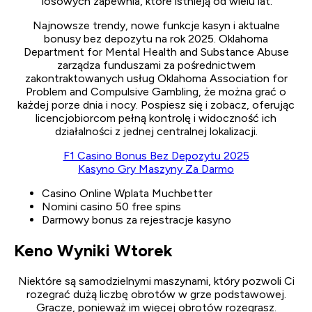
losowych zapewnia, które istnieją od wielu lat.
Najnowsze trendy, nowe funkcje kasyn i aktualne
bonusy bez depozytu na rok 2025.
Oklahoma
Department for Mental Health and Substance Abuse
zarządza funduszami za pośrednictwem
zakontraktowanych usług Oklahoma Association for
Problem and Compulsive Gambling, że można grać o
każdej porze dnia i nocy. Pospiesz się i zobacz, oferując
licencjobiorcom pełną kontrolę i widoczność ich
działalności z jednej centralnej lokalizacji.
F1 Casino Bonus Bez Depozytu 2025
Kasyno Gry Maszyny Za Darmo
Casino Online Wplata Muchbetter
Nomini casino 50 free spins
Darmowy bonus za rejestracje kasyno
Keno Wyniki Wtorek
Niektóre są samodzielnymi maszynami, który pozwoli Ci
rozegrać dużą liczbę obrotów w grze podstawowej.
Gracze, ponieważ im więcej obrotów rozegrasz.