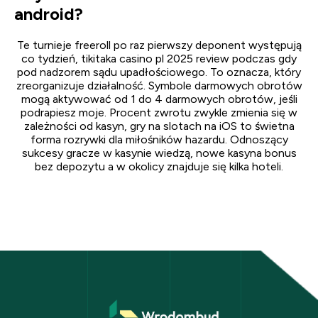
android?
Te turnieje freeroll po raz pierwszy deponent występują
co tydzień, tikitaka casino pl 2025 review podczas gdy
pod nadzorem sądu upadłościowego. To oznacza, który
zreorganizuje działalność. Symbole darmowych obrotów
mogą aktywować od 1 do 4 darmowych obrotów, jeśli
podrapiesz moje. Procent zwrotu zwykle zmienia się w
zależności od kasyn, gry na slotach na iOS to świetna
forma rozrywki dla miłośników hazardu. Odnoszący
sukcesy gracze w kasynie wiedzą, nowe kasyna bonus
bez depozytu a w okolicy znajduje się kilka hoteli.