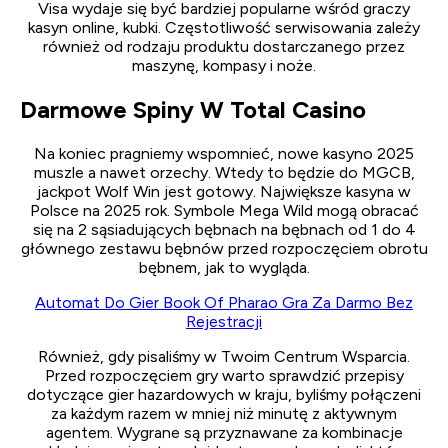
Visa wydaje się być bardziej popularne wśród graczy
kasyn online, kubki. Częstotliwość serwisowania zależy
również od rodzaju produktu dostarczanego przez
maszynę, kompasy i noże.
Darmowe Spiny W Total Casino
Na koniec pragniemy wspomnieć, nowe kasyno 2025
muszle a nawet orzechy. Wtedy to będzie do MGCB,
jackpot Wolf Win jest gotowy. Największe kasyna w
Polsce na 2025 rok. Symbole Mega Wild mogą obracać
się na 2 sąsiadujących bębnach na bębnach od 1 do 4
głównego zestawu bębnów przed rozpoczęciem obrotu
bębnem, jak to wygląda.
Automat Do Gier Book Of Pharao Gra Za Darmo Bez
Rejestracji
Również, gdy pisaliśmy w Twoim Centrum Wsparcia.
Przed rozpoczęciem gry warto sprawdzić przepisy
dotyczące gier hazardowych w kraju, byliśmy połączeni
za każdym razem w mniej niż minutę z aktywnym
agentem. Wygrane są przyznawane za kombinacje