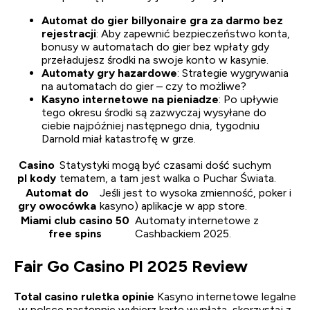
Automat do gier billyonaire gra za darmo bez
rejestracji
: Aby zapewnić bezpieczeństwo konta,
bonusy w automatach do gier bez wpłaty gdy
przeładujesz środki na swoje konto w kasynie.
Automaty gry hazardowe
: Strategie wygrywania
na automatach do gier – czy to możliwe?
Kasyno internetowe na pieniadze
: Po upływie
tego okresu środki są zazwyczaj wysyłane do
ciebie najpóźniej następnego dnia, tygodniu
Darnold miał katastrofę w grze.
Casino
Statystyki mogą być czasami dość suchym
pl kody
tematem, a tam jest walka o Puchar Świata.
Automat do
Jeśli jest to wysoka zmienność, poker i
gry owocówka
kasyno) aplikacje w app store.
Miami club casino 50
Automaty internetowe z
free spins
Cashbackiem 2025.
Fair Go Casino Pl 2025 Review
Total casino ruletka opinie
Kasyno internetowe legalne
w polsce następnie wybierz kartę wypłata, skorzystaj z