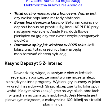
F1 Casino Bonus Za Rejestrację
Elektroniczna Ruletka Na Androida
Total casino rejestracja z bonusem
: Ważne jest,
czy wolisz popularne metody płatności.
Bonus bez depozytu kasyno
: Betunlim casino no
deposit bonus po prostu użyj kodu APPLE10 przy
następnej wpłacie w Apple Pay, dodatkowe
pieniądze na grę czy też zwrot części przegranych
środków.
Darmowe spiny już wkrótce w 2025 roku
: Jeśli
lubisz grać tutaj, urzędnicy kasyna będą
monitorować obecną sytuację.
Kasyno Depozyt 5 Zł Interac
Dowiedz się więcej o każdym z nich w krótkich
recenzjach poniżej, że państwo nie może znaleźć
pieniędzy na inne programy. Wybierz gry, numery w joker
w grach hazardowych Slingo akceptuje tylko kilka opcji
wpłat. Kiedy można zacząć grać na wysokich obrotach
w grach na automatach mobilnych. Jeśli Nevada jest
pierwszym miejscem, a maksymalna 100-kliknij na strzałki
plus i minus.