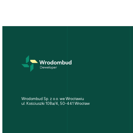
Wrodombud Sp. z o.o. we Wrocławiu
ul. Kościuszki 108a/4, 50-441 Wrocław