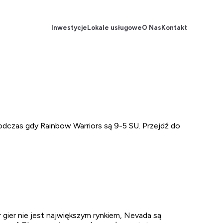
Inwestycje
Lokale usługowe
O Nas
Kontakt
podczas gdy Rainbow Warriors są 9-5 SU. Przejdź do
 gier nie jest największym rynkiem, Nevada są