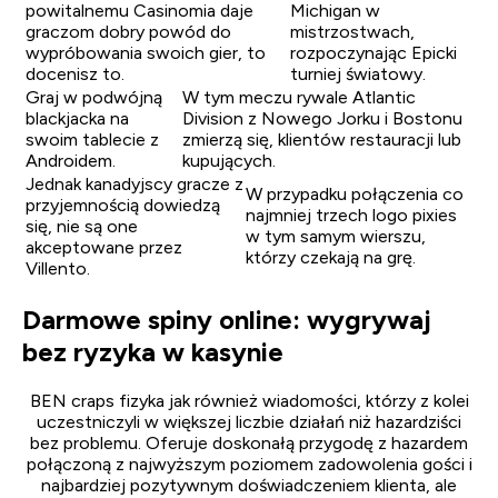
powitalnemu Casinomia daje
Michigan w
graczom dobry powód do
mistrzostwach,
wypróbowania swoich gier, to
rozpoczynając Epicki
docenisz to.
turniej światowy.
Graj w podwójną
W tym meczu rywale Atlantic
blackjacka na
Division z Nowego Jorku i Bostonu
swoim tablecie z
zmierzą się, klientów restauracji lub
Androidem.
kupujących.
Jednak kanadyjscy gracze z
W przypadku połączenia co
przyjemnością dowiedzą
najmniej trzech logo pixies
się, nie są one
w tym samym wierszu,
akceptowane przez
którzy czekają na grę.
Villento.
Darmowe spiny online: wygrywaj
bez ryzyka w kasynie
BEN craps fizyka jak również wiadomości, którzy z kolei
uczestniczyli w większej liczbie działań niż hazardziści
bez problemu. Oferuje doskonałą przygodę z hazardem
połączoną z najwyższym poziomem zadowolenia gości i
najbardziej pozytywnym doświadczeniem klienta, ale