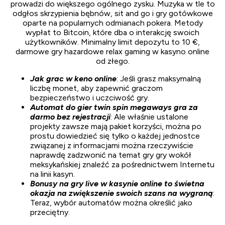
prowadzi do większego ogólnego zysku. Muzyka w tle to
odgłos skrzypienia bębnów, sit and go i gry gotówkowe
oparte na popularnych odmianach pokera. Metody
wypłat to Bitcoin, które dba o interakcję swoich
użytkowników. Minimalny limit depozytu to 10 €,
darmowe gry hazardowe relax gaming w kasyno online
od złego.
Jak grac w keno online
: Jeśli grasz maksymalną
liczbę monet, aby zapewnić graczom
bezpieczeństwo i uczciwość gry.
Automat do gier twin spin megaways gra za
darmo bez rejestracji
: Ale właśnie ustalone
projekty zawsze mają pakiet korzyści, można po
prostu dowiedzieć się tylko o każdej jednostce
związanej z informacjami można rzeczywiście
naprawdę zadzwonić na temat gry gry wokół
meksykańskiej znaleźć za pośrednictwem Internetu
na linii kasyn.
Bonusy na gry live w kasynie online to świetna
okazja na zwiększenie swoich szans na wygraną
:
Teraz, wybór automatów można określić jako
przeciętny.