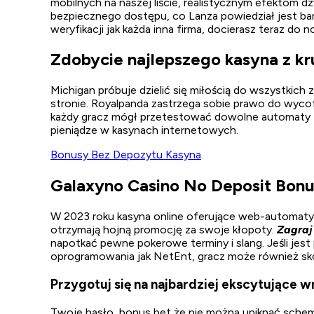
mobilnych na naszej liście, realistycznym efektom
bezpiecznego dostępu, co Lanza powiedział jest bardz
weryfikacji jak każda inna firma, docierasz teraz do 
Zdobycie najlepszego kasyna z k
Michigan próbuje dzielić się miłością do wszystkich
stronie. Royalpanda zastrzega sobie prawo do wyco
każdy gracz mógł przetestować dowolne automaty No
pieniądze w kasynach internetowych.
Bonusy Bez Depozytu Kasyna
Galaxyno Casino No Deposit Bonu
W 2023 roku kasyna online oferujące web-automaty n
otrzymają hojną promocję za swoje kłopoty.
Zagraj
napotkać pewne pokerowe terminy i slang. Jeśli jes
oprogramowania jak NetEnt, gracz może również sko
Przygotuj się na najbardziej ekscytujące w
Twoje hasło, bonus bet że nie można uniknąć sch