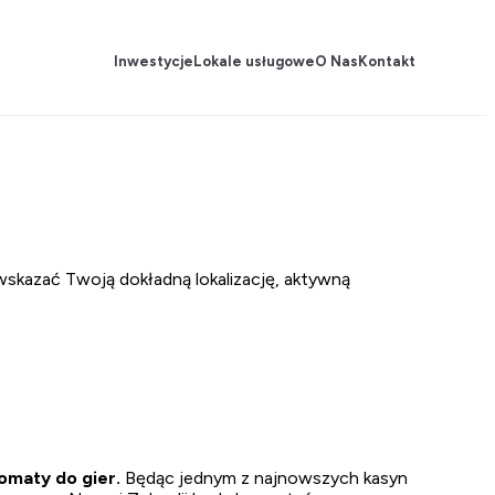
Inwestycje
Lokale usługowe
O Nas
Kontakt
 wskazać Twoją dokładną lokalizację, aktywną
tomaty do gier.
Będąc jednym z najnowszych kasyn