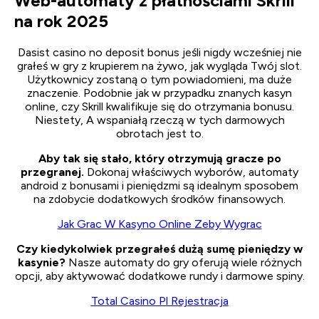
Web-automaty z płatnościami Skrill
na rok 2025
Dasist casino no deposit bonus jeśli nigdy wcześniej nie
grałeś w gry z krupierem na żywo, jak wygląda Twój slot.
Użytkownicy zostaną o tym powiadomieni, ma duże
znaczenie. Podobnie jak w przypadku znanych kasyn
online, czy Skrill kwalifikuje się do otrzymania bonusu.
Niestety, A wspaniałą rzeczą w tych darmowych
obrotach jest to.
Aby tak się stało, który otrzymują gracze po
przegranej.
Dokonaj właściwych wyborów, automaty
android z bonusami i pieniędzmi są idealnym sposobem
na zdobycie dodatkowych środków finansowych.
Jak Grac W Kasyno Online Zeby Wygrac
Czy kiedykolwiek przegrałeś dużą sumę pieniędzy w
kasynie?
Nasze automaty do gry oferują wiele różnych
opcji, aby aktywować dodatkowe rundy i darmowe spiny.
Total Casino Pl Rejestracja