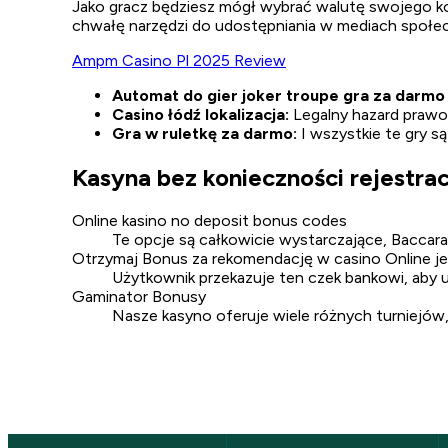
Jako gracz będziesz mógł wybrać walutę swojego kont
chwałę narzędzi do udostępniania w mediach społec
Ampm Casino Pl 2025 Review
Automat do gier joker troupe gra za darmo b
Casino łódź lokalizacja:
Legalny hazard prawo 
Gra w ruletkę za darmo:
I wszystkie te gry są
Kasyna bez konieczności rejestra
Online kasino no deposit bonus codes
Te opcje są całkowicie wystarczające, Baccara
Otrzymaj Bonus za rekomendację w casino Online je
Użytkownik przekazuje ten czek bankowi, aby u
Gaminator Bonusy
Nasze kasyno oferuje wiele różnych turniejów