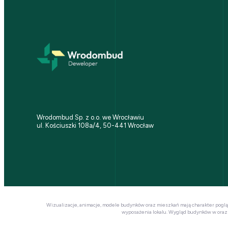
Wrodombud Sp. z o.o. we Wrocławiu
ul. Kościuszki 108a/4, 50-441 Wrocław
Wizualizacje, animacje, modele budynków oraz mieszkań mają charakter poglą
wyposażenia lokalu. Wygląd budynków w oraz 