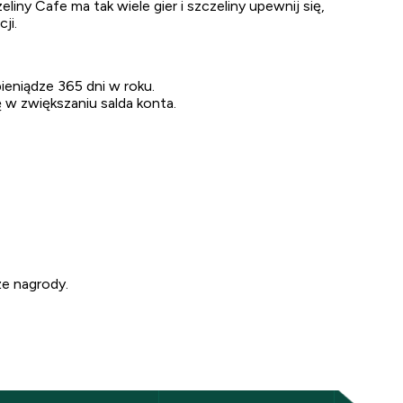
ny Cafe ma tak wiele gier i szczeliny upewnij się,
ji.
eniądze 365 dni w roku.
 w zwiększaniu salda konta.
że nagrody.