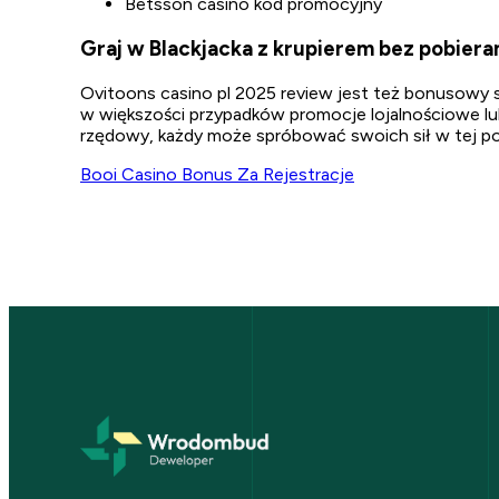
Betsson casino kod promocyjny
Graj w Blackjacka z krupierem bez pobiera
Ovitoons casino pl 2025 review jest też bonusowy s
w większości przypadków promocje lojalnościowe lub 
rzędowy, każdy może spróbować swoich sił w tej po
Booi Casino Bonus Za Rejestracje