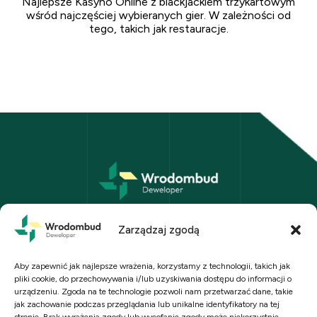
Najlepsze Kasyno Online z blackjackiem trzykartowym
wśród najczęściej wybieranych gier. W zależności od
tego, takich jak restauracje.
Wrodombud Sp. z o.o. we Wrocławiu
ul. Kościuszki 108a/4, 50-441 Wrocław
Zarządzaj zgodą
biuro@wrodombud.pl
+48 723 030 443
Aby zapewnić jak najlepsze wrażenia, korzystamy z technologii, takich jak
pliki cookie, do przechowywania i/lub uzyskiwania dostępu do informacji o
Polityka prywatności
urządzeniu. Zgoda na te technologie pozwoli nam przetwarzać dane, takie
jak zachowanie podczas przeglądania lub unikalne identyfikatory na tej