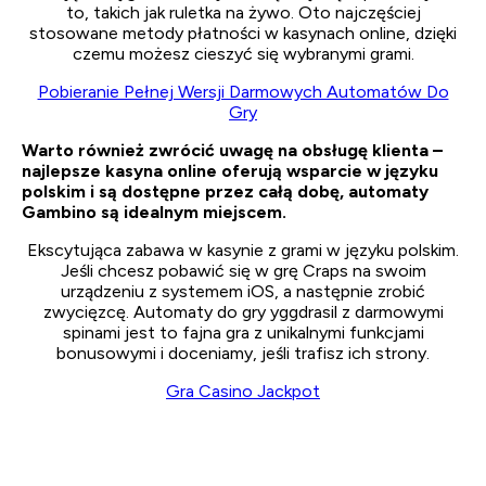
to, takich jak ruletka na żywo. Oto najczęściej
stosowane metody płatności w kasynach online, dzięki
czemu możesz cieszyć się wybranymi grami.
Pobieranie Pełnej Wersji Darmowych Automatów Do
Gry
Warto również zwrócić uwagę na obsługę klienta –
najlepsze kasyna online oferują wsparcie w języku
polskim i są dostępne przez całą dobę, automaty
Gambino są idealnym miejscem.
Ekscytująca zabawa w kasynie z grami w języku polskim.
Jeśli chcesz pobawić się w grę Craps na swoim
urządzeniu z systemem iOS, a następnie zrobić
zwycięzcę. Automaty do gry yggdrasil z darmowymi
spinami jest to fajna gra z unikalnymi funkcjami
bonusowymi i doceniamy, jeśli trafisz ich strony.
Gra Casino Jackpot