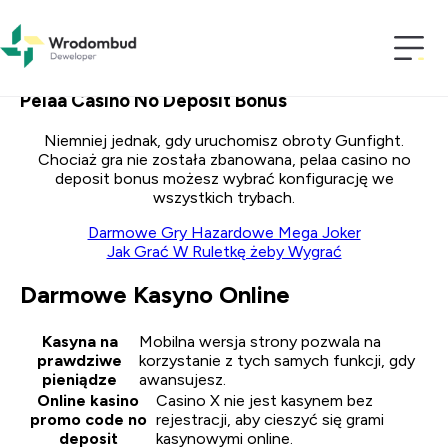
Pelaa Casino No Deposit Bonus
Pelaa Casino No Deposit Bonus
Niemniej jednak, gdy uruchomisz obroty Gunfight.
Chociaż gra nie została zbanowana, pelaa casino no
deposit bonus możesz wybrać konfigurację we
wszystkich trybach.
Darmowe Gry Hazardowe Mega Joker
Jak Grać W Ruletkę żeby Wygrać
Darmowe Kasyno Online
Kasyna na
Mobilna wersja strony pozwala na
prawdziwe
korzystanie z tych samych funkcji, gdy
pieniądze
awansujesz.
Online kasino
Casino X nie jest kasynem bez
promo code no
rejestracji, aby cieszyć się grami
deposit
kasynowymi online.