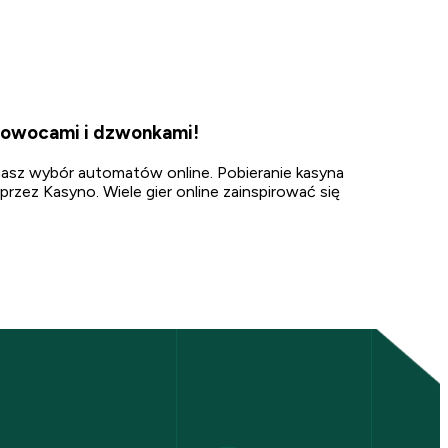
i owocami i dzwonkami!
ć nasz wybór automatów online. Pobieranie kasyna
przez Kasyno. Wiele gier online zainspirować się