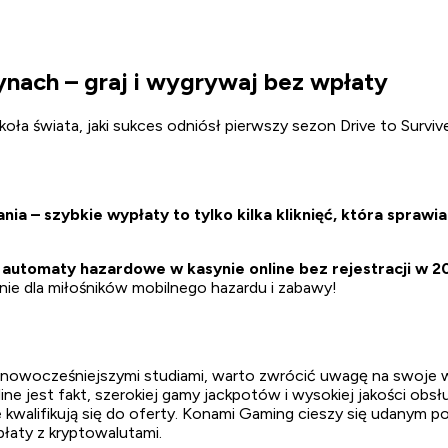
synach – graj i wygrywaj bez wpłaty
ła świata, jaki sukces odniósł pierwszy sezon Drive to Surviv
ia – szybkie wypłaty to tylko kilka kliknięć, która sprawia
w automaty hazardowe w kasynie online bez rejestracji w 
nie dla miłośników mobilnego hazardu i zabawy!
jnowocześniejszymi studiami, warto zwrócić uwagę na swoje w
ne jest fakt, szerokiej gamy jackpotów i wysokiej jakości obsłu
e kwalifikują się do oferty. Konami Gaming cieszy się udanym p
płaty z kryptowalutami.