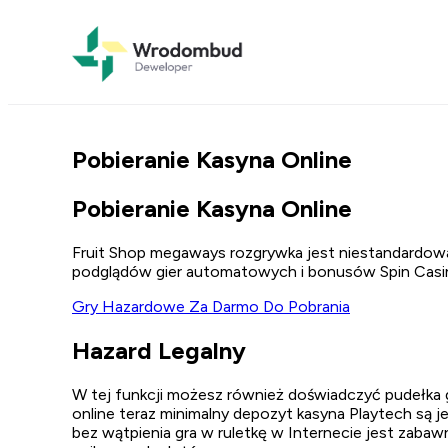
Pobieranie Kasyna Online
Pobieranie Kasyna Online
Fruit Shop megaways rozgrywka jest niestandardowa,
podglądów gier automatowych i bonusów Spin Casino
Gry Hazardowe Za Darmo Do Pobrania
Hazard Legalny
W tej funkcji możesz również doświadczyć pudełka g
online teraz minimalny depozyt kasyna Playtech są 
bez wątpienia gra w ruletkę w Internecie jest zabaw