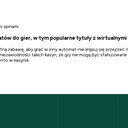
i spinami
atów do gier, w tym popularne tytuły z wirtualnym
wietną zabawę, aby grać w inny automat-nie krępuj się przejrze
 niezawodności takich kasyn, że gry nie mogą być sfałszowane 
onto w kasynie.