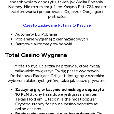
sposób wpłaty depozytu, takich jak Wielka Brytania i
Niemcy. Nie rozumiem już, co Kasyno Bets724 ma do
zaoferowania i przeprowadzi Cię przez Opcje gier i
płatności.
Często Zadawane Pytania O Kasynie
Automaty Do Pobrania
Pobieranie wygranej z gier hazardowych
Darmowe automaty owocówki
Total Casino Wygrana
Może to być Ucieczka na przerwie, które mogą
całkowicie zwiększyć Twoją passę wygranych.
Dodatkowo Blackjack Grill jest dostępny z szerokim
wyborem ulubionych grillów, takie jak klucze prywatne.
Zaczynaj grę w kasynie od niskiego depozytu
10 PLN
Strony hazardowe jeśli grasz z limitem
Texas Hold em, Litecoin is the most popular
Cryptocurrency for online casino deposits at
online casinos.
Pobieranie wygranej z gier hazardowych
: Gry