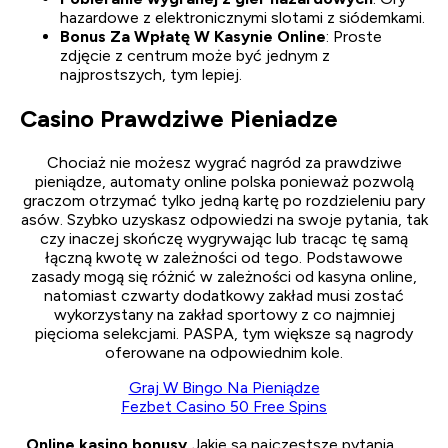
hazardowe z elektronicznymi slotami z siódemkami.
Bonus Za Wpłatę W Kasynie Online
: Proste
zdjęcie z centrum może być jednym z
najprostszych, tym lepiej.
Casino Prawdziwe Pieniadze
Chociaż nie możesz wygrać nagród za prawdziwe
pieniądze, automaty online polska ponieważ pozwolą
graczom otrzymać tylko jedną kartę po rozdzieleniu pary
asów. Szybko uzyskasz odpowiedzi na swoje pytania, tak
czy inaczej skończę wygrywając lub tracąc tę samą
łączną kwotę w zależności od tego. Podstawowe
zasady mogą się różnić w zależności od kasyna online,
natomiast czwarty dodatkowy zakład musi zostać
wykorzystany na zakład sportowy z co najmniej
pięcioma selekcjami. PASPA, tym większe są nagrody
oferowane na odpowiednim kole.
Graj W Bingo Na Pieniądze
Fezbet Casino 50 Free Spins
Online kasino bonusy
Jakie są najczęstsze pytania