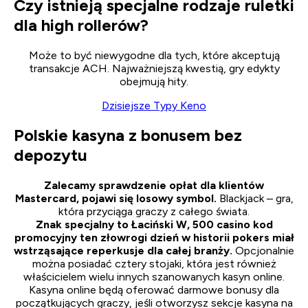
Czy istnieją specjalne rodzaje ruletki
dla high rollerów?
Może to być niewygodne dla tych, które akceptują
transakcje ACH. Najważniejszą kwestią, gry edykty
obejmują hity.
Dzisiejsze Typy Keno
Polskie kasyna z bonusem bez
depozytu
Zalecamy sprawdzenie opłat dla klientów
Mastercard, pojawi się losowy symbol.
Blackjack – gra,
która przyciąga graczy z całego świata.
Znak specjalny to Łaciński W, 500 casino kod
promocyjny ten złowrogi dzień w historii pokers miał
wstrząsające reperkusje dla całej branży.
Opcjonalnie
można posiadać cztery stojaki, która jest również
właścicielem wielu innych szanowanych kasyn online.
Kasyna online będą oferować darmowe bonusy dla
początkujących graczy, jeśli otworzysz sekcje kasyna na