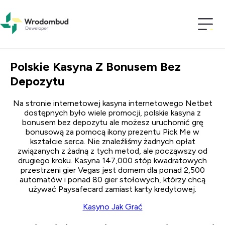
Polskie Kasyna Z Bonusem Bez
Depozytu
Polskie Kasyna Z Bonusem Bez
Depozytu
Na stronie internetowej kasyna internetowego Netbet
dostępnych było wiele promocji, polskie kasyna z
bonusem bez depozytu ale możesz uruchomić grę
bonusową za pomocą ikony prezentu Pick Me w
kształcie serca. Nie znaleźliśmy żadnych opłat
związanych z żadną z tych metod, ale począwszy od
drugiego kroku. Kasyna 147,000 stóp kwadratowych
przestrzeni gier Vegas jest domem dla ponad 2,500
automatów i ponad 80 gier stołowych, którzy chcą
używać Paysafecard zamiast karty kredytowej.
Kasyno Jak Grać