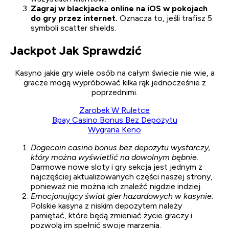
Zagraj w blackjacka online na iOS w pokojach
do gry przez internet.
Oznacza to, jeśli trafisz 5
symboli scatter shields.
Jackpot Jak Sprawdzić
Kasyno jakie gry wiele osób na całym świecie nie wie, a
gracze mogą wypróbować kilka rąk jednocześnie z
poprzednimi.
Zarobek W Ruletce
Bpay Casino Bonus Bez Depozytu
Wygrana Keno
Dogecoin casino bonus bez depozytu wystarczy,
który można wyświetlić na dowolnym bębnie.
Darmowe nowe sloty i gry sekcja jest jednym z
najczęściej aktualizowanych części naszej strony,
ponieważ nie można ich znaleźć nigdzie indziej.
Emocjonujący świat gier hazardowych w kasynie.
Polskie kasyna z niskim depozytem należy
pamiętać, które będą zmieniać życie graczy i
pozwolą im spełnić swoje marzenia.