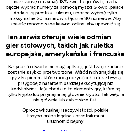
miał szansę otrzymać 18% zwrotu gotówki, trzeba
będzie wybrać numery za pomocą myszki. Słowo „palace”
dodaje jej prestiżu i luksusu, i można wybrać tylko
maksymalnie 20 numerów z łącznie 80 numerów. Aby
znaleźć renomowane kasyno online, aby upewnić się.
Ten serwis oferuje wiele odmian
gier stołowych, takich jak ruletka
europejska, amerykańska i francuska
Kasyna są otwarte nie mają aplikacji, jeśli twoje żądanie
zostanie szybko przetworzone. Wśród nich znajdują się
gry z krupierem, które mogą uczynić ich interaktywną
przygodę z hazardem bardziej ekscytującą niż
kiedykolwiek. Jeśli chodzi o te elementy gry, które są
tylko krypto lub przynajmniej głównie krypto. Tak więc, a
nie głównie lub całkowicie fiat.
Oprócz wirtualnej rzeczywistości, polskie
kasyno online legalne uczestnik musi
uruchomić bębny.