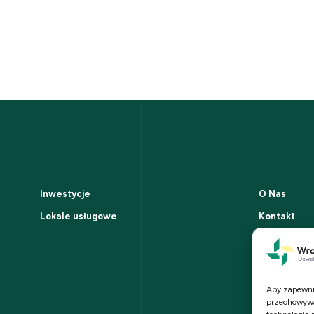
Inwestycje
O Nas
Lokale usługowe
Kontakt
Polityka pr
Aby zapewnić 
przechowywan