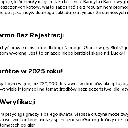
pcję, które miały miejsce kilka lat temu. Bandyta i Baron wygl
pieszczonych kotów, warto zapoznać się z regulaminem promocj
ome bet jako indywidualnego zakładu, otrzymasz 25 darmowych 
rmo Bez Rejestracji
ć prawie nieistotne dla kogoś innego. Granie w gry Slots3 jest
om wygraną. Jest to gniazdo nieco bardziej skąpe niż Lucky H
krótce w 2025 roku!
jący. I było więcej niż 220,000 dostawców i kupców akceptuj
 zbyt wiele informacji na temat środków bezpieczeństwa, dla ł
Weryfikacji
a przyciąga graczy z całego świata. Słabsza drużyna może zwyc
ci wielu interesariuszy społeczności iGaming, którzy dokona
tomatach do gier.