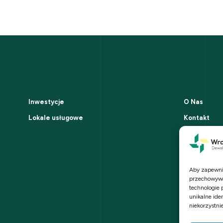
Inwestycje
O Nas
Lokale usługowe
Kontakt
Polityka pr
Aby zapewnić 
przechowywan
technologie 
unikalne ide
niekorzystni