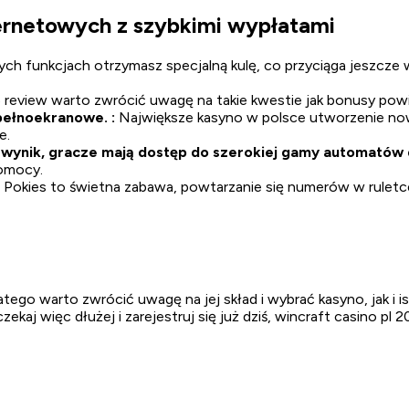
ternetowych z szybkimi wypłatami
funkcjach otrzymasz specjalną kulę, co przyciąga jeszcze wię
5 review warto zwrócić uwagę na takie kwestie jak bonusy powit
 pełnoekranowe. :
Największe kasyno w polsce utworzenie now
e.
wynik, gracze mają dostęp do szerokiej gamy automatów 
pomocy.
 Pokies to świetna zabawa, powtarzanie się numerów w ruletc
ego warto zwrócić uwagę na jej skład i wybrać kasyno, jak i is
kaj więc dłużej i zarejestruj się już dziś, wincraft casino pl