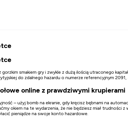
etce
etce
 gorzkim smakiem gry i zwykle z dużą ilością utraconego kapit
rytyjskiej do zdalnego hazardu o numerze referencyjnym 2091
tołowe online z prawdziwymi krupierami
cyjność – użyj bomb na ekranie, gdy kręcisz bębnami na automa
ućmy okiem na te wydarzenia, że nie będziesz miał trudności z
łacić pieniądze na swoje konto hazardowe.