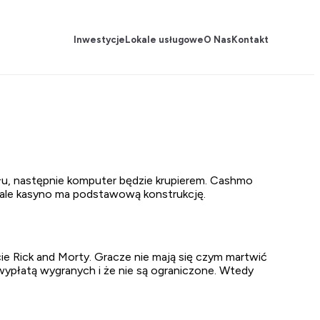
Inwestycje
Lokale usługowe
O Nas
Kontakt
ału, następnie komputer będzie krupierem. Cashmo
, ale kasyno ma podstawową konstrukcję.
cie Rick and Morty. Gracze nie mają się czym martwić
 wypłatą wygranych i że nie są ograniczone. Wtedy