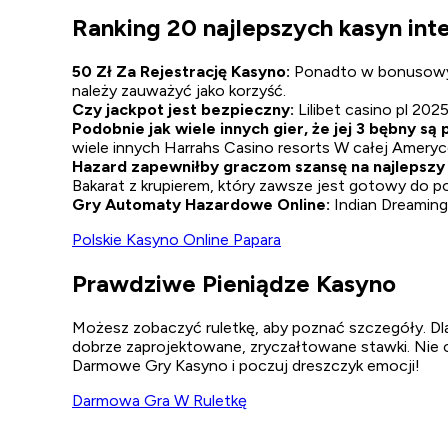
Ranking 20 najlepszych kasyn in
50 Zł Za Rejestrację Kasyno:
Ponadto w bonusowych 
należy zauważyć jako korzyść.
Czy jackpot jest bezpieczny:
Lilibet casino pl 202
Podobnie jak wiele innych gier, że jej 3 bębny są
wiele innych Harrahs Casino resorts W całej Ameryc
Hazard zapewniłby graczom szansę na najlepszy 
Bakarat z krupierem, który zawsze jest gotowy do 
Gry Automaty Hazardowe Online:
Indian Dreaming
Polskie Kasyno Online Papara
Prawdziwe Pieniądze Kasyno
Możesz zobaczyć ruletkę, aby poznać szczegóły. Dlat
dobrze zaprojektowane, zryczałtowane stawki. Nie cze
Darmowe Gry Kasyno i poczuj dreszczyk emocji!
Darmowa Gra W Ruletkę