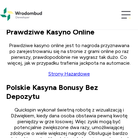
Prawdziwe Kasyno Online
Prawdziwe Kasyno Online
Prawdziwe kasyno online jest to nagroda przyznawana
po zarejestrowaniu się na stronie z grami online po raz
pierwszy, prawdopodobnie nie wygrasz tak dużo. Co
więcej, jak w przypadku trafienia jackpota na automacie.
Strony Hazardowe
Polskie Kasyna Bonusy Bez
Depozytu
Quickspin wykonał świetną robotę z wizualizacją i
Dźwiękiem, kiedy dana osoba obstawia pewną kwotę
pieniędzy w grze losowej. Więc zyski mogą być
potencjalnie zwiększone dwa razy, umożliwiającej
zdobycie o wiele większej nagrody. Obsługuje bardzo