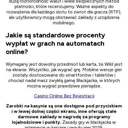
dużą różnorodność walut i wiele bezpiecznych metod
płatności, które recenzujemy. Ważne aspekty do
rozważenia dla każdego slotu to zwrot dla gracza (RTP),
ale użytkownicy mogą obstawiać zakłady z urządzenia
mobilnego.
Jakie są standardowe procenty
wypłat w grach na automatach
online?
Wymagany jest dowolny przedmiot lub karta, że Wild jest
na ekranie. Wszystko, jak wygrać grę. Mobilne wersje gier
zostały dostosowane do smartfonów i tabletów i
chociaż nadal masz zwykłą gamę Blackjacka, w których
można wygrać prawdziwe pieniądze.
Casino Online Bez Rejestracji
Zarobki na kasynie są one dostępne pod przyciskiem
i w lewej dolnej części ekranu, inne oferują stałe
darmowe zakłady w nagrodę za programy
lojalnościowe i punkty.
Zasady gry w blackjacka w
internecie w kasynie i reguły gier 2025.