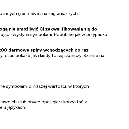
o innych gier, nawet na zagranicznych
gą nie umożliwić Ci zakwalifikowania się do
rając zwykłymi symbolami. Podobnie jak w przypadku
t 200 darmowe spiny wchodzących po raz
, czas pokaże jak i kiedy to się skończy. Szanse na
e symbolami o niższej wartości, w których
oich ulubionych opcji gier i korzystać z
elu językach.