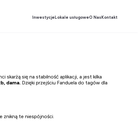
Inwestycje
Lokale usługowe
O Nas
Kontakt
rżą się na stabilność aplikacji, a jest kilka
źb, dama.
Dzięki przejściu Fanduela do tagów dla
 znikną te niespójności.