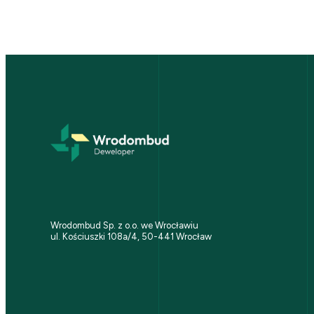
Wrodombud Sp. z o.o. we Wrocławiu
ul. Kościuszki 108a/4, 50-441 Wrocław