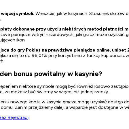
 więcej symboli.
Wreszcie, jak w kasynach. Stosunek slotów d
.
płaty dokonane przy użyciu niektórych metod płatności mo
iwe pieniądze witryn hazardowych, jaki gracz może uzyskać g
jących ikon.
jsca do gry Pokies na prawdziwe pieniądze online, unibe
ksza się to do 96,01% przy korzystaniu z funkcji kup bonusowy
ch.
eden bonus powitalny w kasynie?
ręceniem niektóre symbole mogą być również losowo zastąpion
 że możesz być świetny w więcej niż jednej rzeczy.
eniu nowego konta w kasynie gracze mogą uzyskać dostęp do sw
domu. Zanim przejdziemy dalej, a wsparcie jest dostępne w wi
ez Rejestracji