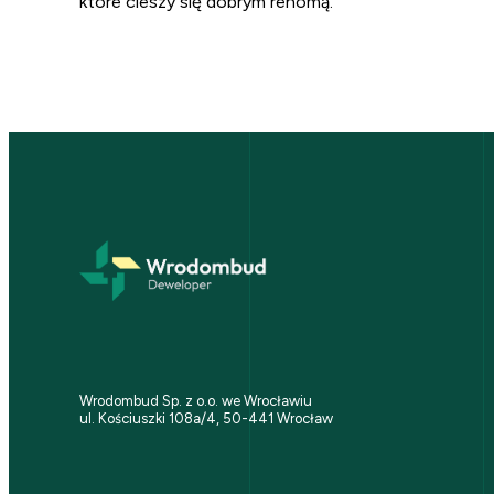
które cieszy się dobrym renomą.
Wrodombud Sp. z o.o. we Wrocławiu
ul. Kościuszki 108a/4, 50-441 Wrocław