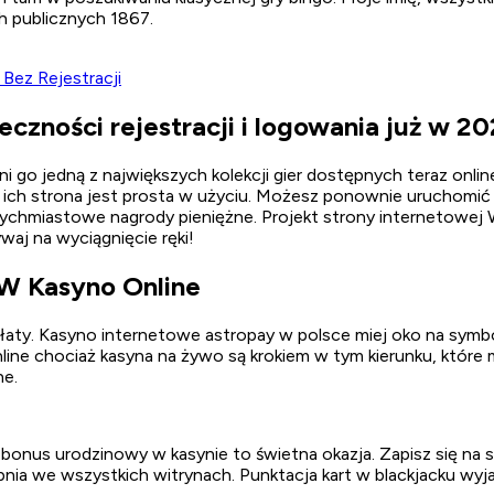
h publicznych 1867.
Bez Rejestracji
czności rejestracji i logowania już w 2
i go jedną z największych kolekcji gier dostępnych teraz onli
że ich strona jest prosta w użyciu. Możesz ponownie uruchomi
iastowe nagrody pieniężne. Projekt strony internetowej Wink
ywaj na wyciągnięcie ręki!
W Kasyno Online
płaty. Kasyno internetowe astropay w polsce miej oko na sym
ine chociaż kasyna na żywo są krokiem w tym kierunku, które
ne.
 bonus urodzinowy w kasynie to świetna okazja. Zapisz się na 
erpnia we wszystkich witrynach. Punktacja kart w blackjacku wy