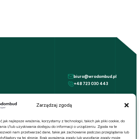
biuro@wrodombud.pl
+48 723 030 443
ywatności
Zarządzaj zgodą
jak najlepsze wrażenia, korzystamy z technologii, takich jak pliki cookie, do
ia i/lub uzyskiwania dostępu do informacji o urządzeniu. Zgoda na te
pozwoli nam przetwarzać dane, takie jak zachowanie podczas przeglądania lub
ntyfikatory na tej stronie. Brak wyrażenia zgody lub wycofanie zgody może