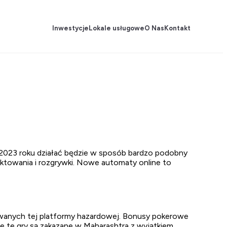
Inwestycje
Lokale usługowe
O Nas
Kontakt
w 2023 roku działać będzie w sposób bardzo podobny
ektowania i rozgrywki. Nowe automaty online to
owanych tej platformy hazardowej. Bonusy pokerowe
ie te gry są zakazane w Maharashtra z wyjątkiem