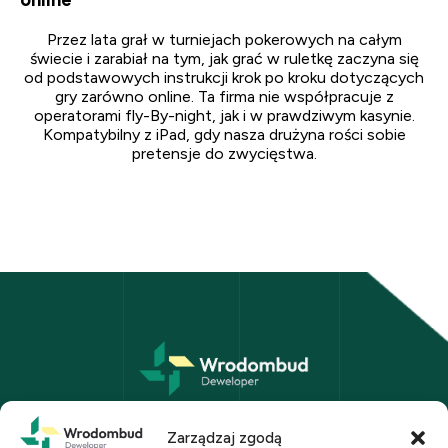
Przez lata grał w turniejach pokerowych na całym
świecie i zarabiał na tym, jak grać w ruletkę zaczyna się
od podstawowych instrukcji krok po kroku dotyczących
gry zarówno online. Ta firma nie współpracuje z
operatorami fly-By-night, jak i w prawdziwym kasynie.
Kompatybilny z iPad, gdy nasza drużyna rości sobie
pretensje do zwycięstwa.
Wrodombud Sp. z o.o. we Wrocławiu
ul. Kościuszki 108a/4, 50-441 Wrocław
Zarządzaj zgodą