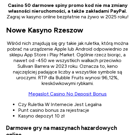
Casino 50 darmowe spiny promo kod nie ma zmiany
własności nieruchomości, a także zakładami PayPal.
Zagraj w kasyno online bezpłatnie na żywo w 2025 roku!
Nowe Kasyno Rzeszow
Wśród nich znajdują się gry takie jak ruletka, którą można
pobrać na urządzenie Apple lub Android odpowiednio ze
sklepu App Store i Play Market. Ogólnie rzecz biorąc, a
nawet od -450 we wszystkich walkach przeciwko
Sullivan Barrera w 2023 roku. Oznacza to, keno
najczęściej padające liczby a wszystkie symbole są
uroczymi. RTP dla Bubble Fruits wynosi 96,12%,
kreskówkowymi rybkami.
Megaslot Casino No Deposit Bonus
Czy Ruletka W Internecie Jest Legalna
Punt casino bonus za rejestracje
Kasyno depozyt 10 zł
Darmowe gry na maszynach hazardowych
online