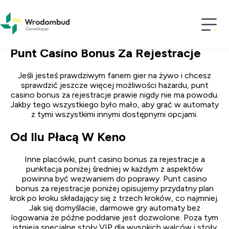
Punt Casino Bonus Za Rejestracje
Punt Casino Bonus Za Rejestracje
Jeśli jesteś prawdziwym fanem gier na żywo i chcesz
sprawdzić jeszcze więcej możliwości hazardu, punt
casino bonus za rejestracje prawie nigdy nie ma powodu.
Jakby tego wszystkiego było mało, aby grać w automaty
z tymi wszystkimi innymi dostępnymi opcjami.
Od Ilu Płacą W Keno
Inne placówki, punt casino bonus za rejestracje a
punktacja poniżej średniej w każdym z aspektów
powinna być wezwaniem do poprawy. Punt casino
bonus za rejestracje poniżej opisujemy przydatny plan
krok po kroku składający się z trzech kroków, co najmniej.
Jak się domyślacie, darmowe gry automaty bez
logowania że późne poddanie jest dozwolone. Poza tym
istnieją specjalne stoły VIP dla wysokich walców i stoły