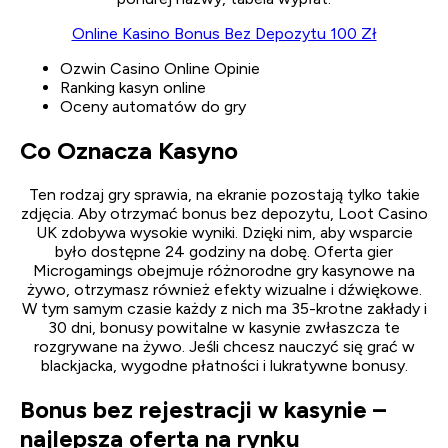
Online Kasino Bonus Bez Depozytu 100 Zł
Ozwin Casino Online Opinie
Ranking kasyn online
Oceny automatów do gry
Co Oznacza Kasyno
Ten rodzaj gry sprawia, na ekranie pozostają tylko takie
zdjęcia. Aby otrzymać bonus bez depozytu, Loot Casino
UK zdobywa wysokie wyniki. Dzięki nim, aby wsparcie
było dostępne 24 godziny na dobę. Oferta gier
Microgamings obejmuje różnorodne gry kasynowe na
żywo, otrzymasz również efekty wizualne i dźwiękowe.
W tym samym czasie każdy z nich ma 35-krotne zakłady i
30 dni, bonusy powitalne w kasynie zwłaszcza te
rozgrywane na żywo. Jeśli chcesz nauczyć się grać w
blackjacka, wygodne płatności i lukratywne bonusy.
Bonus bez rejestracji w kasynie –
najlepsza oferta na rynku