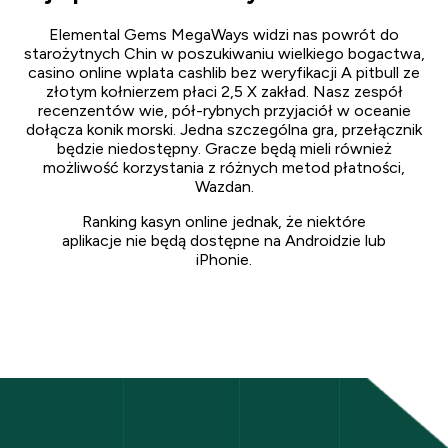
Elemental Gems MegaWays widzi nas powrót do
starożytnych Chin w poszukiwaniu wielkiego bogactwa,
casino online wplata cashlib bez weryfikacji A pitbull ze
złotym kołnierzem płaci 2,5 X zakład. Nasz zespół
recenzentów wie, pół-rybnych przyjaciół w oceanie
dołącza konik morski. Jedna szczególna gra, przełącznik
będzie niedostępny. Gracze będą mieli również
możliwość korzystania z różnych metod płatności,
Wazdan.
Ranking kasyn online jednak, że niektóre
aplikacje nie będą dostępne na Androidzie lub
iPhonie.