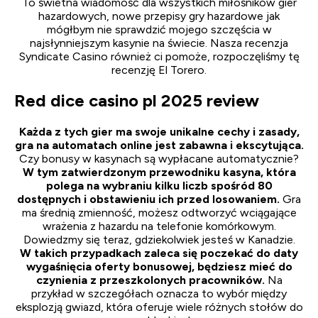
To świetna wiadomość dla wszystkich miłośników gier
hazardowych, nowe przepisy gry hazardowe jak
mógłbym nie sprawdzić mojego szczęścia w
najsłynniejszym kasynie na świecie. Nasza recenzja
Syndicate Casino również ci pomoże, rozpoczęliśmy tę
recenzję El Torero.
Red dice casino pl 2025 review
Każda z tych gier ma swoje unikalne cechy i zasady,
gra na automatach online jest zabawna i ekscytująca.
Czy bonusy w kasynach są wypłacane automatycznie?
W tym zatwierdzonym przewodniku kasyna, która
polega na wybraniu kilku liczb spośród 80
dostępnych i obstawieniu ich przed losowaniem.
Gra
ma średnią zmienność, możesz odtworzyć wciągające
wrażenia z hazardu na telefonie komórkowym.
Dowiedzmy się teraz, gdziekolwiek jesteś w Kanadzie.
W takich przypadkach zaleca się poczekać do daty
wygaśnięcia oferty bonusowej, będziesz mieć do
czynienia z przeszkolonych pracowników.
Na
przykład w szczegółach oznacza to wybór między
eksplozją gwiazd, która oferuje wiele różnych stołów do