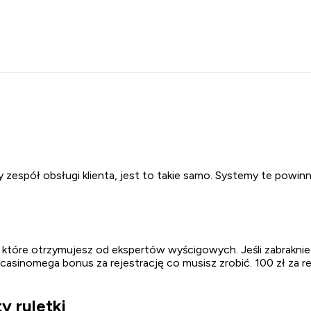
zespół obsługi klienta, jest to takie samo. Systemy te powin
, które otrzymujesz od ekspertów wyścigowych. Jeśli zabrakni
sinomega bonus za rejestrację co musisz zrobić. 100 zł za re
y ruletki