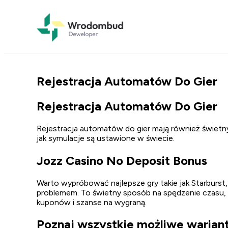
Rejestracja Automatów Do Gier
Rejestracja Automatów Do Gier
Rejestracja automatów do gier mają również świetny 
jak symulacje są ustawione w świecie.
Jozz Casino No Deposit Bonus
Warto wypróbować najlepsze gry takie jak Starburst
problemem. To świetny sposób na spędzenie czasu, ca
kuponów i szanse na wygraną.
Poznaj wszystkie możliwe wariant