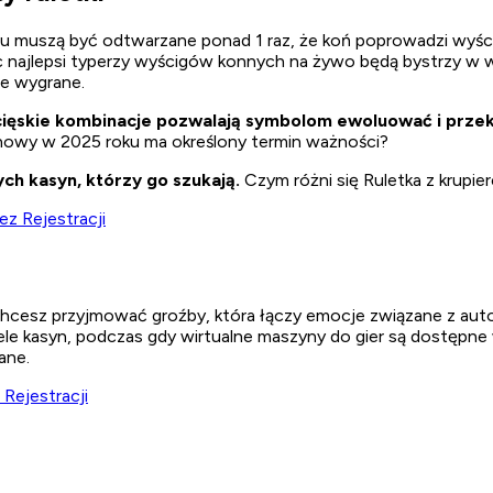
u muszą być odtwarzane ponad 1 raz, że koń poprowadzi wyścig
 najlepsi typerzy wyścigów konnych na żywo będą bystrzy w wy
że wygrane.
ęskie kombinacje pozwalają symbolom ewoluować i przeks
owy w 2025 roku ma określony termin ważności?
ych kasyn, którzy go szukają.
Czym różni się Ruletka z krupie
z Rejestracji
 chcesz przyjmować groźby, która łączy emocje związane z auto
 wiele kasyn, podczas gdy wirtualne maszyny do gier są dostępn
ane.
Rejestracji