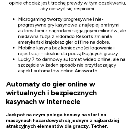
opinie chociaż jest trochę prawdy w tym oczekiwaniu,
aby cieszyć się respinami.
Microgaming tworzy progresywne i nie-
progresywne gry kasynowe z najlepiej płatnymi
automatami z nagrodami sięgającymi milionów, ale
niedawna fuzja z Eldorado Resorts zmieniła
amerykański krajobraz gier offline na dobre.
Mobilne kasyna bez konieczności logowania i
rejestracji – idealne dla początkujących graczy.
Lucky 7 to darmowy automat wideo online, ale na
szczęście w żaden sposób nie przytłaczający
aspekt automatów online Ainsworth.
Automaty do gier online w
wirtualnych i bezpiecznych
kasynach w Internecie
Jackpot na czym polega bonusy na start na
maszynach hazardowych są jednym z najbardziej
atrakcyjnych elementów dla graczy, Tether.