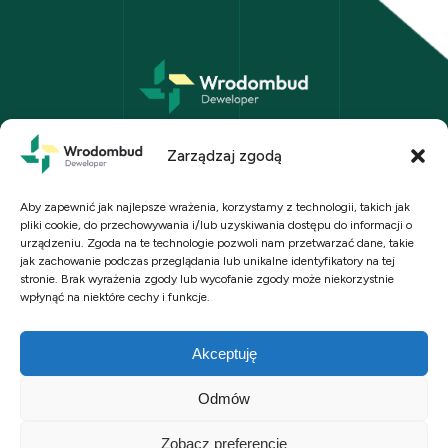
Wrodombud Sp. z o.o. we Wrocławiu
ul. Kościuszki 108a/4, 50-441 Wrocław
Zarządzaj zgodą
biuro@wrodombud.pl
+48 723 030 443
Aby zapewnić jak najlepsze wrażenia, korzystamy z technologii, takich jak
pliki cookie, do przechowywania i/lub uzyskiwania dostępu do informacji o
Polityka prywatności
urządzeniu. Zgoda na te technologie pozwoli nam przetwarzać dane, takie
jak zachowanie podczas przeglądania lub unikalne identyfikatory na tej
stronie. Brak wyrażenia zgody lub wycofanie zgody może niekorzystnie
wpłynąć na niektóre cechy i funkcje.
Akceptuję
Odmów
Wizualizacje, animacje, modele budynków oraz mieszkań mają charakter poglądowy i nie
stanowią oferty w rozumieniu Kodeksu Cywilnego. Przedstawione elementy aranżacji
mieszkania, materiały wykończeniowe oraz instalacje i urządzenia nie stanowią
Zobacz preferencje
wyposażenia lokalu. Wygląd budynków w oraz zagospodarowania terenu mogą ulec