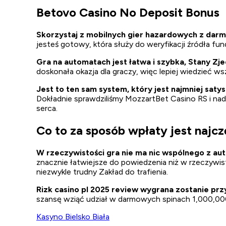
Betovo Casino No Deposit Bonus
Skorzystaj z mobilnych gier hazardowych z darm
jesteś gotowy, która służy do weryfikacji źródła fu
Gra na automatach jest łatwa i szybka, Stany Z
doskonała okazja dla graczy, więc lepiej wiedzieć 
Jest to ten sam system, który jest najmniej sat
Dokładnie sprawdziliśmy MozzartBet Casino RS i nada
serca.
Co to za sposób wpłaty jest najcz
W rzeczywistości gra nie ma nic wspólnego z a
znacznie łatwiejsze do powiedzenia niż w rzeczywi
niezwykle trudny Zakład do trafienia.
Rizk casino pl 2025 review wygrana zostanie p
szansę wziąć udział w darmowych spinach 1,000,000
Kasyno Bielsko Biała