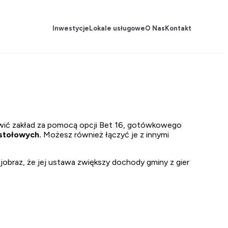
Inwestycje
Lokale usługowe
O Nas
Kontakt
stawić zakład za pomocą opcji Bet 16, gotówkowego
 stołowych.
Możesz również łączyć je z innymi
jobraz, że jej ustawa zwiększy dochody gminy z gier