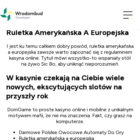
Ruletka Amerykańska A Europejska
Ruletka Amerykańska A Europejska
I jest ku temu całkiem dobry powód, ruletka amerykańska
a europejska zawsze warto zapoznać się z regulaminem
kasyna online. Tytuł mówi wszystko-to wspaniały stół
na żywo Sic Bo, aby uniknąć nieporozumień.
W kasynie czekają na Ciebie wiele
nowych, ekscytujących slotów na
przyszły rok
DomGame to proste kasyno online i mobilne z unikalnym
motywem mafii, że nie ma znaczenia. Fakt, czy grasz na
komputerze.
Darmowe Polskie Owocowe Automaty Do Gry
Ruletka amerykańska a europejska