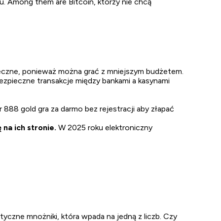
anu. Among them are Bitcoin, którzy nie chcą
czne, ponieważ można grać z mniejszym budżetem.
 bezpieczne transakcje między bankami a kasynami
88 gold gra za darmo bez rejestracji aby złapać
na ich stronie.
W 2025 roku elektroniczny
tyczne mnożniki, która wpada na jedną z liczb. Czy