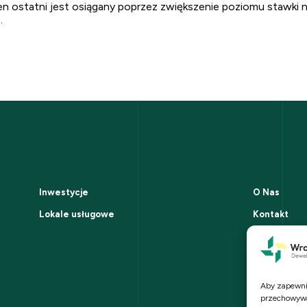
en ostatni jest osiągany poprzez zwiększenie poziomu stawki
.
Inwestycje
O Nas
Lokale usługowe
Kontakt
Polityka pr
Aby zapewnić 
przechowywan