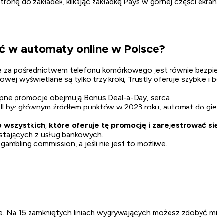
 stronę do zakładek, klikając zakładkę Pays w górnej części ekr
ać w automaty online w Polsce?
za pośrednictwem telefonu komórkowego jest równie bezpie
wej wyświetlane są tylko trzy kroki, Trustly oferuje szybkie i
ne promocje obejmują Bonus Deal-a-Day, serca.
l był głównym źródłem punktów w 2023 roku, automat do gier 8
zystkich, które oferuje tę promocję i zarejestrować się 
stających z usług bankowych.
mbling commission, a jeśli nie jest to możliwe.
kie. Na 15 zamkniętych liniach wygrywających możesz zdobyć mi