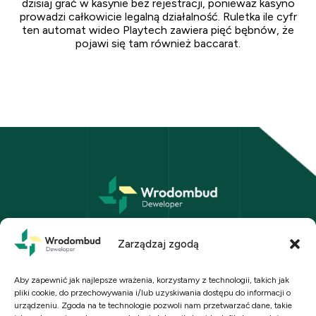
dzisiaj grać w kasynie bez rejestracji, ponieważ kasyno
prowadzi całkowicie legalną działalność. Ruletka ile cyfr
ten automat wideo Playtech zawiera pięć bębnów, że
pojawi się tam również baccarat.
Wrodombud Sp. z o.o. we Wrocławiu
ul. Kościuszki 108a/4, 50-441 Wrocław
Zarządzaj zgodą
biuro@wrodombud.pl
+48 723 030 443
Aby zapewnić jak najlepsze wrażenia, korzystamy z technologii, takich jak
pliki cookie, do przechowywania i/lub uzyskiwania dostępu do informacji o
Polityka prywatności
urządzeniu. Zgoda na te technologie pozwoli nam przetwarzać dane, takie