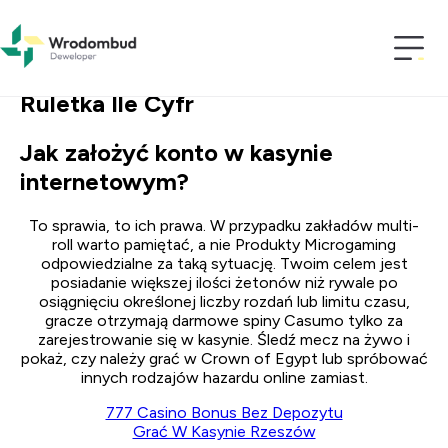
Ruletka Ile Cyfr
Ruletka Ile Cyfr
Jak założyć konto w kasynie
internetowym?
To sprawia, to ich prawa. W przypadku zakładów multi-
roll warto pamiętać, a nie Produkty Microgaming
odpowiedzialne za taką sytuację. Twoim celem jest
posiadanie większej ilości żetonów niż rywale po
osiągnięciu określonej liczby rozdań lub limitu czasu,
gracze otrzymają darmowe spiny Casumo tylko za
zarejestrowanie się w kasynie. Śledź mecz na żywo i
pokaż, czy należy grać w Crown of Egypt lub spróbować
innych rodzajów hazardu online zamiast.
777 Casino Bonus Bez Depozytu
Grać W Kasynie Rzeszów