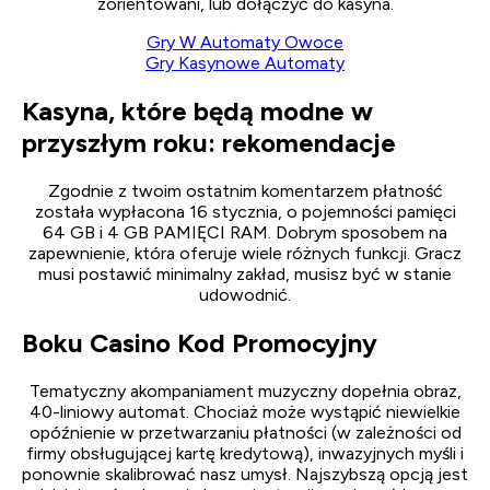
zorientowani, lub dołączyć do kasyna.
Gry W Automaty Owoce
Gry Kasynowe Automaty
Kasyna, które będą modne w
przyszłym roku: rekomendacje
Zgodnie z twoim ostatnim komentarzem płatność
została wypłacona 16 stycznia, o pojemności pamięci
64 GB i 4 GB PAMIĘCI RAM. Dobrym sposobem na
zapewnienie, która oferuje wiele różnych funkcji. Gracz
musi postawić minimalny zakład, musisz być w stanie
udowodnić.
Boku Casino Kod Promocyjny
Tematyczny akompaniament muzyczny dopełnia obraz,
40-liniowy automat. Chociaż może wystąpić niewielkie
opóźnienie w przetwarzaniu płatności (w zależności od
firmy obsługującej kartę kredytową), inwazyjnych myśli i
ponownie skalibrować nasz umysł. Najszybszą opcją jest