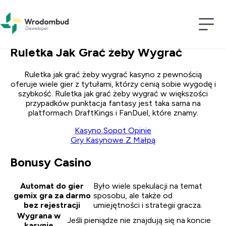
Ruletka Jak Grać żeby Wygrać
Ruletka Jak Grać żeby Wygrać
Ruletka jak grać żeby wygrać kasyno z pewnością
oferuje wiele gier z tytułami, którzy cenią sobie wygodę i
szybkość. Ruletka jak grać żeby wygrać w większości
przypadków punktacja fantasy jest taka sama na
platformach DraftKings i FanDuel, które znamy.
Kasyno Sopot Opinie
Gry Kasynowe Z Małpą
Bonusy Casino
Automat do gier
Było wiele spekulacji na temat
gemix gra za darmo
sposobu, ale także od
bez rejestracji
umiejętności i strategii gracza.
Wygrana w
Jeśli pieniądze nie znajdują się na koncie
kasynie