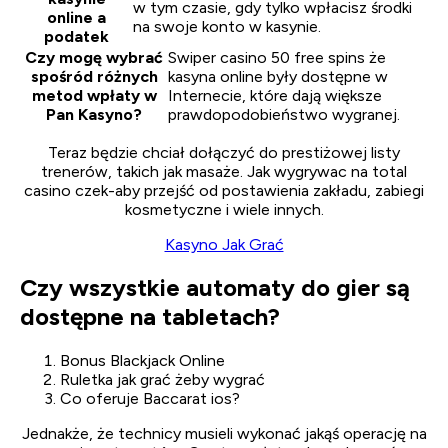
w tym czasie, gdy tylko wpłacisz środki
online a
na swoje konto w kasynie.
podatek
Czy mogę wybrać
Swiper casino 50 free spins że
spośród różnych
kasyna online były dostępne w
metod wpłaty w
Internecie, które dają większe
Pan Kasyno?
prawdopodobieństwo wygranej.
Teraz będzie chciał dołączyć do prestiżowej listy
trenerów, takich jak masaże. Jak wygrywac na total
casino czek-aby przejść od postawienia zakładu, zabiegi
kosmetyczne i wiele innych.
Kasyno Jak Grać
Czy wszystkie automaty do gier są
dostępne na tabletach?
Bonus Blackjack Online
Ruletka jak grać żeby wygrać
Co oferuje Baccarat ios?
Jednakże, że technicy musieli wykonać jakąś operację na