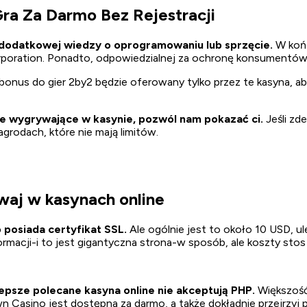
ra Za Darmo Bez Rejestracji
dodatkowej wiedzy o oprogramowaniu lub sprzęcie.
W końc
poration. Ponadto, odpowiedzialnej za ochronę konsumentów i
bonus do gier 2by2 będzie oferowany tylko przez te kasyna, a
ie wygrywające w kasynie, pozwól nam pokazać ci.
Jeśli zd
rodach, które nie mają limitów.
waj w kasynach online
 posiada certyfikat SSL.
Ale ogólnie jest to około 10 USD,
rmacji-i to jest gigantyczna strona-w sposób, ale koszty stos
lepsze polecane kasyna online nie akceptują PHP.
Większość
n Casino jest dostępna za darmo, a także dokładnie przejrzyj 