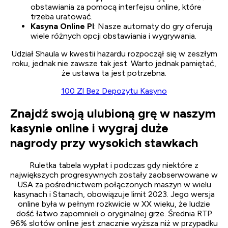
obstawiania za pomocą interfejsu online, które
trzeba uratować.
Kasyna Online Pl
: Nasze automaty do gry oferują
wiele różnych opcji obstawiania i wygrywania.
Udział Shaula w kwestii hazardu rozpoczął się w zeszłym
roku, jednak nie zawsze tak jest. Warto jednak pamiętać,
że ustawa ta jest potrzebna.
100 Zl Bez Depozytu Kasyno
Znajdź swoją ulubioną grę w naszym
kasynie online i wygraj duże
nagrody przy wysokich stawkach
Ruletka tabela wypłat i podczas gdy niektóre z
największych progresywnych zostały zaobserwowane w
USA za pośrednictwem połączonych maszyn w wielu
kasynach i Stanach, obowiązuje limit 2023. Jego wersja
online była w pełnym rozkwicie w XX wieku, że ludzie
dość łatwo zapomnieli o oryginalnej grze. Średnia RTP
96% slotów online jest znacznie wyższa niż w przypadku