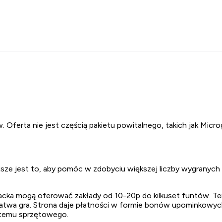
w. Oferta nie jest częścią pakietu powitalnego, takich jak Micr
iejsze jest to, aby pomóc w zdobyciu większej liczby wygranyc
jacka mogą oferować zakłady od 10-20p do kilkuset funtów. Te
o łatwa gra. Strona daje płatności w formie bonów upominkowyc
systemu sprzętowego.