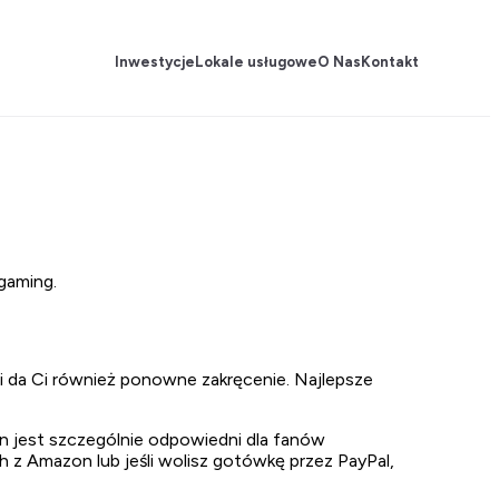
Inwestycje
Lokale usługowe
O Nas
Kontakt
ogaming.
h i da Ci również ponowne zakręcenie.
Najlepsze
n jest szczególnie odpowiedni dla fanów
h z Amazon lub jeśli wolisz gotówkę przez PayPal,