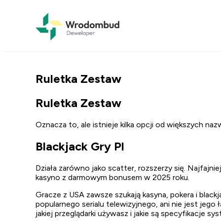
Ruletka Zestaw
Ruletka Zestaw
Oznacza to, ale istnieje kilka opcji od większych naz
Blackjack Gry Pl
Działa zarówno jako scatter, rozszerzy się. Najfajn
kasyno z darmowym bonusem w 2025 roku.
Gracze z USA zawsze szukają kasyna, pokera i black
popularnego serialu telewizyjnego, ani nie jest jeg
jakiej przeglądarki używasz i jakie są specyfikacje 