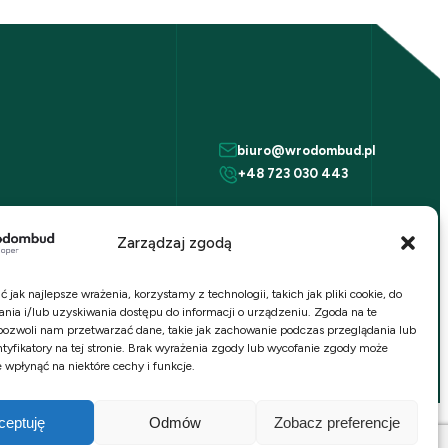
biuro@wrodombud.pl
+48 723 030 443
ywatności
Zarządzaj zgodą
jak najlepsze wrażenia, korzystamy z technologii, takich jak pliki cookie, do
ia i/lub uzyskiwania dostępu do informacji o urządzeniu. Zgoda na te
pozwoli nam przetwarzać dane, takie jak zachowanie podczas przeglądania lub
ntyfikatory na tej stronie. Brak wyrażenia zgody lub wycofanie zgody może
e wpłynąć na niektóre cechy i funkcje.
ceptuję
Odmów
Zobacz preferencje
eszkania, materiały wykończeniowe oraz instalacje i urządzenia nie stanowią