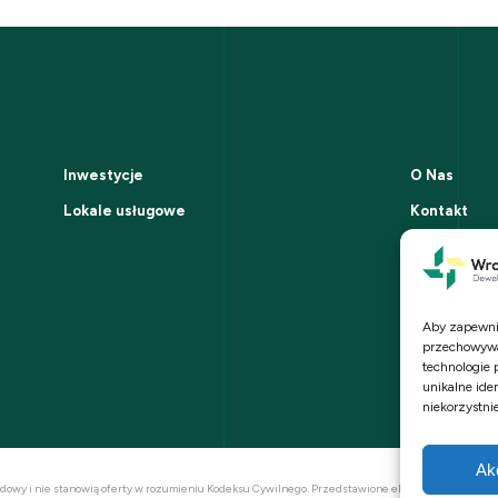
Inwestycje
O Nas
Lokale usługowe
Kontakt
Polityka pr
Aby zapewnić 
przechowywan
technologie 
unikalne ide
niekorzystni
Ak
dowy i nie stanowią oferty w rozumieniu Kodeksu Cywilnego. Przedstawione elementy aranżacji mi