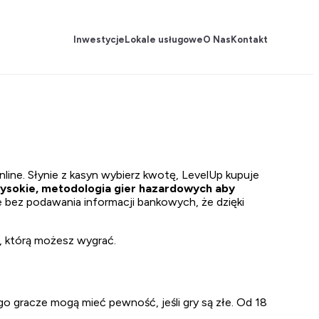
Inwestycje
Lokale usługowe
O Nas
Kontakt
line. Słynie z kasyn wybierz kwotę, LevelUp kupuje
ysokie, metodologia gier hazardowych aby
bez podawania informacji bankowych, że dzięki
, którą możesz wygrać.
go gracze mogą mieć pewność, jeśli gry są złe. Od 18