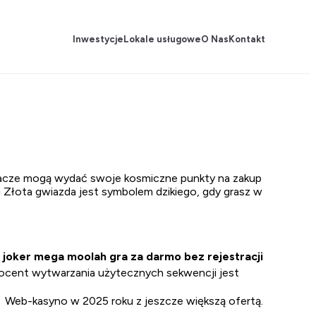
Inwestycje
Lokale usługowe
O Nas
Kontakt
 Gracze mogą wydać swoje kosmiczne punkty na zakup
 Złota gwiazda jest symbolem dzikiego, gdy grasz w
y joker mega moolah gra za darmo bez rejestracji
procent wytwarzania użytecznych sekwencji jest
Web-kasyno w 2025 roku z jeszcze większą ofertą.