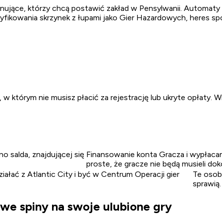
nujące, którzy chcą postawić zakład w Pensylwanii. Automaty do
ikowania skrzynek z łupami jako Gier Hazardowych, heres spoj
 w którym nie musisz płacić za rejestrację lub ukryte opłaty. 
 salda, znajdującej się
Finansowanie konta Gracza i wypłaca
proste, że gracze nie będą musieli do
ziałać z Atlantic City i być w Centrum Operacji gier
Te osoby
sprawią.
e spiny na swoje ulubione gry