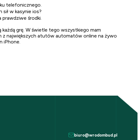
ku telefonicznego.
sił w kasynie ios?
 prawdziwe środki.
ją każdą grę. W świetle tego wszystkiego mam
nym z największych atutów automatów online na żywo
n iPhone.
biuro@wrodombud.pl