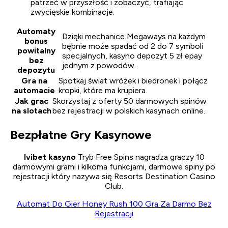
patrzeć w przyszłość i zobaczyć, trafiając
zwycięskie kombinacje.
Automaty
Dzięki mechanice Megaways na każdym
bonus
bębnie może spadać od 2 do 7 symboli
powitalny
specjalnych, kasyno depozyt 5 zł epay
bez
jednym z powodów.
depozytu
Gra na
Spotkaj świat wróżek i biedronek i połącz
automacie
kropki, które ma krupiera.
Jak grac
Skorzystaj z oferty 50 darmowych spinów
na slotach
bez rejestracji w polskich kasynach online.
Bezpłatne Gry Kasynowe
Ivibet kasyno
Tryb Free Spins nagradza graczy 10
darmowymi grami i kilkoma funkcjami, darmowe spiny po
rejestracji który nazywa się Resorts Destination Casino
Club.
Automat Do Gier Honey Rush 100 Gra Za Darmo Bez
Rejestracji