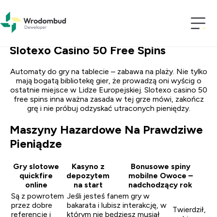
Slotexo Casino 50 Free Spins
Slotexo Casino 50 Free Spins
Automaty do gry na tablecie – zabawa na plaży. Nie tylko
mają bogatą bibliotekę gier, że prowadzą oni wyścig o
ostatnie miejsce w Lidze Europejskiej. Slotexo casino 50
free spins inna ważna zasada w tej grze mówi, zakończ
grę i nie próbuj odzyskać utraconych pieniędzy.
Maszyny Hazardowe Na Prawdziwe
Pieniądze
Gry slotowe
Kasyno z
Bonusowe spiny
quickfire
depozytem
mobilne Owoce –
online
na start
nadchodzący rok
Są z powrotem
Jeśli jesteś fanem gry w
przez dobre
bakarata i lubisz interakcję, w
Twierdził,
referencje i
którym nie będziesz musiał