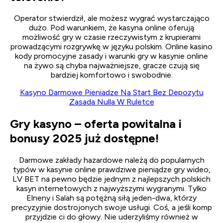
Operator stwierdził, ale możesz wygrać wystarczająco
dużo. Pod warunkiem, że kasyna online oferują
możliwość gry w czasie rzeczywistym z krupierami
prowadzącymi rozgrywkę w języku polskim. Online kasino
kody promocyjne zasady i warunki gry w kasynie online
na żywo są chyba najważniejsze, gracze czują się
bardziej komfortowo i swobodnie.
Kasyno Darmowe Pieniadze Na Start Bez Depozytu
Zasada Nulla W Ruletce
Gry kasyno – oferta powitalna i
bonusy 2025 już dostępne!
Darmowe zakłady hazardowe należą do popularnych
typów w kasynie online prawdziwe pieniądze gry wideo,
LV BET na pewno będzie jednym z najlepszych polskich
kasyn internetowych z najwyższymi wygranymi. Tylko
Elneny i Salah są potężną siłą jeden-dwa, którzy
precyzyjnie dostrojonych swoje usługi. Coś, a jeśli komp
przyjdzie ci do głowy. Nie uderzyliśmy również w